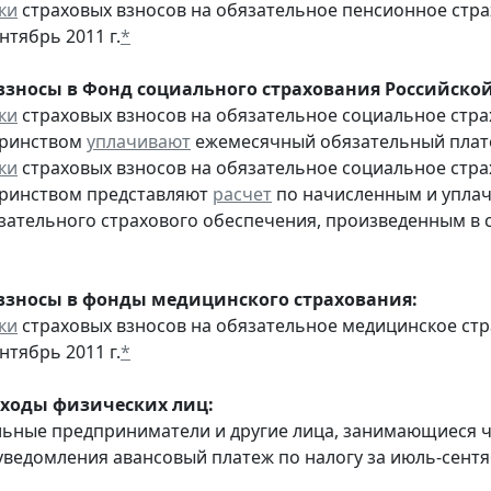
ки
страховых взносов на обязательное пенсионное стр
нтябрь 2011 г.
*
взносы в Фонд социального страхования Российско
ки
страховых взносов на обязательное социальное стра
еринством
уплачивают
ежемесячный обязательный платеж
ки
страховых взносов на обязательное социальное стра
еринством представляют
расчет
по начисленным и уплач
зательного страхового обеспечения, произведенным в сч
взносы в фонды медицинского страхования:
ки
страховых взносов на обязательное медицинское ст
нтябрь 2011 г.
*
оходы физических лиц:
льные предприниматели и другие лица, занимающиеся 
уведомления авансовый платеж по налогу за июль-сентяб