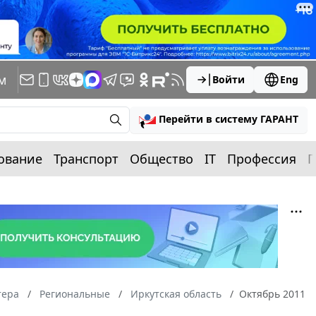
м
Войти
Eng
Перейти в систему ГАРАНТ
ование
Транспорт
Общество
IT
Профессия
П
тера
Региональные
Иркутская область
Октябрь 2011