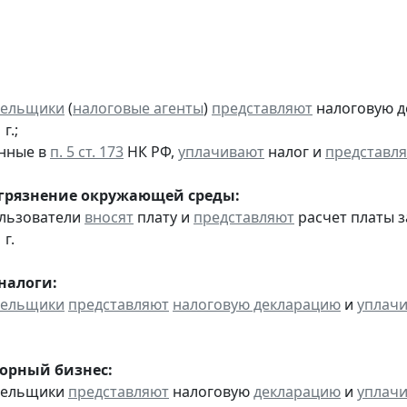
тельщики
(
налоговые агенты
)
представляют
налоговую д
г.;
анные в
п. 5 ст. 173
НК РФ,
уплачивают
налог и
представл
агрязнение окружающей среды:
ользователи
вносят
плату и
представляют
расчет платы з
 г.
налоги:
тельщики
представляют
налоговую декларацию
и
уплач
горный бизнес:
ательщики
представляют
налоговую
декларацию
и
уплач