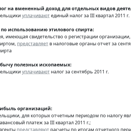
ог на вмененный доход для отдельных видов деяте
ательщики
уплачивают
единый налог за III квартал 2011 г.
 по использованию этилового спирта:
ия, имеющая свидетельство о регистрации организаци
пиртом,
представляет
в налоговые органы отчет за сент
пирта
обычу полезных ископаемых:
ательщики
уплачивают
налог за сентябрь 2011 г.
рибыль организаций:
льщики, для которых отчетным периодом по налогу явл
авансовый платеж за III квартал 2011 г.;
 агенты
представляют
расчеты по итогам отчетного пери