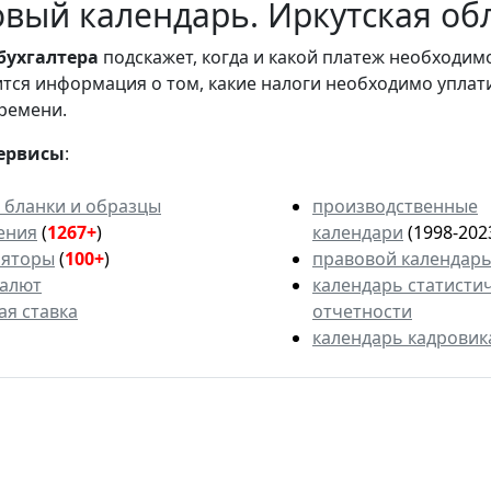
вый календарь. Иркутская обл
бухгалтера
подскажет, когда и какой платеж необходи
вится информация о том, какие налоги необходимо уплат
ремени.
ервисы
:
 бланки и образцы
производственные
ения
(
1267+
)
календари
(1998-202
ляторы
(
100+
)
правовой календар
валют
календарь статисти
ая ставка
отчетности
календарь кадровик