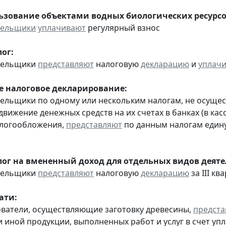
льзование объектами водных биологических ресурсо
тельщики
уплачивают
регулярный взнос
ог:
ательщики
представляют
налоговую
декларацию
и
уплач
 налоговое декларирование:
тельщики по одному или нескольким налогам, не осуще
движение денежных средств на их счетах в банках (в ка
алогообложения,
представляют
по данным налогам един
ог на вмененный доход для отдельных видов деяте
ательщики
представляют
налоговую
декларацию
за III ква
ати:
ователи, осуществляющие заготовку древесины,
предста
 иной продукции, выполненных работ и услуг в счет упл