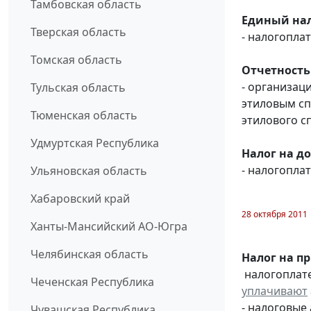
Тамбовская область
Единый нал
Тверская область
- налогопл
Томская область
Отчетность
- организац
Тульская область
этиловым с
Тюменская область
этилового с
Удмуртская Республика
Налог на д
- налогопл
Ульяновская область
Хабаровский край
28 октября 2011
Ханты-Мансийский АО-Югра
Челябинская область
Налог на п
налогоплате
Чеченская Республика
уплачивают
- налоговые
Чувашская Республика