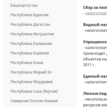
Башкортостан
Сбор за по
-
налогопла
Республика Бурятия
Республика Дагестан
Водный нал
- налогопл
Республика Ингушетия
Упрощенное
Республика Калмыкия
- налогопла
Республика Карелия
происходит 
объектов н
Республика Коми
2011 г.
Республика Марий Эл
Единый нал
Республика Мордовия
- налогопл
Республика Саха (Якутия)
Лесные под
- лесопольз
Северная Осетия-Алания
ресурсов или