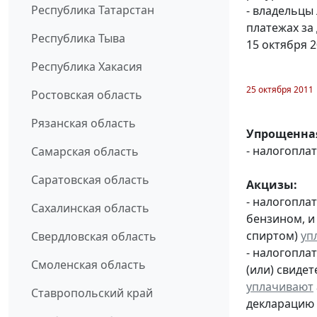
Республика Татарстан
- владельцы
платежах за
Республика Тыва
15 октября 
Республика Хакасия
25 октября 2011
Ростовская область
Рязанская область
Упрощенная
- налогопл
Самарская область
Саратовская область
Акцизы:
- налогопла
Сахалинская область
бензином, и
спиртом)
уп
Свердловская область
- налогопла
Смоленская область
(или) свиде
уплачивают
Ставропольский край
декларацию 