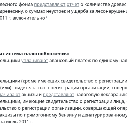
 лесного фонда
представляют
отчет
о количестве древес
 древесину, о суммах неустоек и ущерба за лесонарушен
2011 г. включительно
*
 система налогообложения:
ательщики
уплачивают
авансовый платеж по единому налог
тельщики (кроме имеющих свидетельство о регистраци
 (или) свидетельство о регистрации организации, сов
лачивают
акцизы и
представляют
налоговую декларацию з
тельщики, имеющие свидетельство о регистрации лица
тельство о регистрации организации, совершающей оп
акцизы по прямогонному бензину и денатурированному
за июль 2011 г.