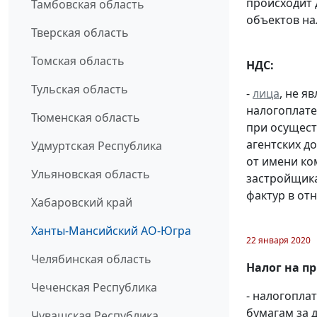
происходит 
Тамбовская область
объектов н
Тверская область
Томская область
НДС:
Тульская область
-
лица
, не 
налогоплате
Тюменская область
при осущест
агентских д
Удмуртская Республика
от имени ко
Ульяновская область
застройщик
фактур в от
Хабаровский край
Ханты-Мансийский АО-Югра
22 января 2020
Челябинская область
Налог на п
Чеченская Республика
- налогопл
бумагам за д
Чувашская Республика