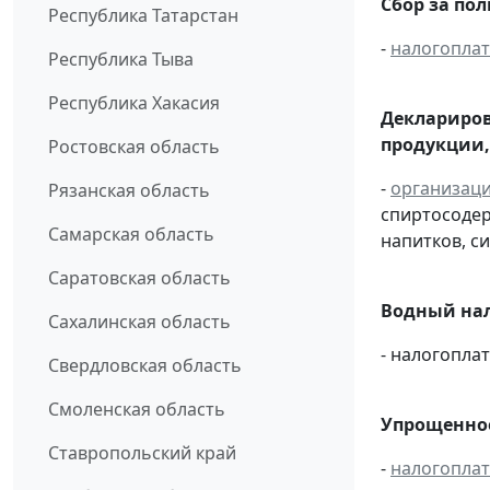
Сбор за по
Республика Татарстан
-
налогопла
Республика Тыва
Республика Хакасия
Деклариров
продукции,
Ростовская область
-
организац
Рязанская область
спиртосоде
Самарская область
напитков, си
Саратовская область
Водный нал
Сахалинская область
- налогопл
Свердловская область
Смоленская область
Упрощенное
Ставропольский край
-
налогопла