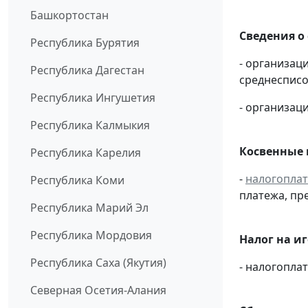
Башкортостан
Сведения о
Республика Бурятия
- организац
Республика Дагестан
среднесписо
Республика Ингушетия
- организаци
Республика Калмыкия
Косвенные 
Республика Карелия
-
налогопла
Республика Коми
платежа, пр
Республика Марий Эл
Республика Мордовия
Налог на и
Республика Саха (Якутия)
- налогопл
Северная Осетия-Алания