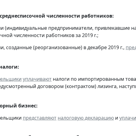
 среднесписочной численности работников:
ии (индивидуальные предприниматели, привлекавшие н
чной численности работников за 2019 г.;
и, созданные (реорганизованные) в декабре 2019 г.,
пре
налоги:
тельщики
уплачивают
налоги по импортированным товара
едусмотренный договором (контрактом) лизинга, наступ
горный бизнес:
ательщики
представляют
налоговую декларацию
и
уплач