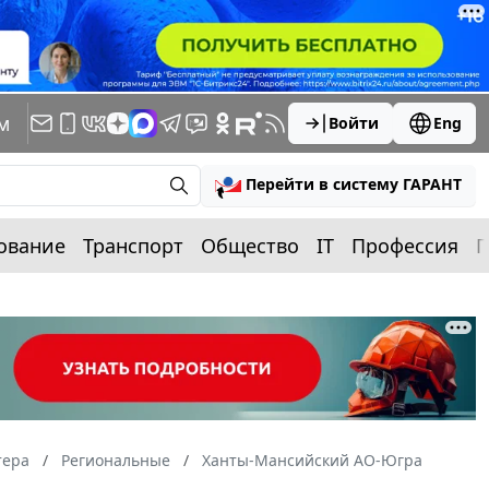
м
Войти
Eng
Перейти в систему ГАРАНТ
ование
Транспорт
Общество
IT
Профессия
П
тера
Региональные
Ханты-Мансийский АО-Югра