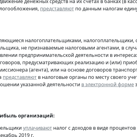
движение денежных средств на их счетах в банках (в ка
алогообложения,
представляют
по данным налогам един
являющиеся налогоплательщиками, налогоплательщики,
льщика, не признаваемые налоговыми агентами, в случа
влении предпринимательской деятельности в интересах
оговоров, предусматривающих реализацию и (или) приоб
миссионера (агента), или на основе договоров транспо
а
представляют
в налоговые органы по месту своего уче
ношении указанной деятельности
в электронной форме
з
рибыль организаций:
ательщики
уплачивают
налог с доходов в виде проценто
екабрь 2019 г.