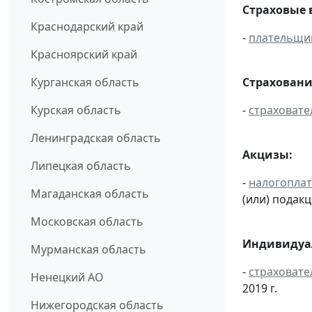
Страховые 
Краснодарский край
-
плательщи
Красноярский край
Страховани
Курганская область
-
страховате
Курская область
Ленинградская область
Акцизы:
Липецкая область
-
налогопла
Магаданская область
(или) подак
Московская область
Индивидуал
Мурманская область
-
страховате
Ненецкий АО
2019 г.
Нижегородская область