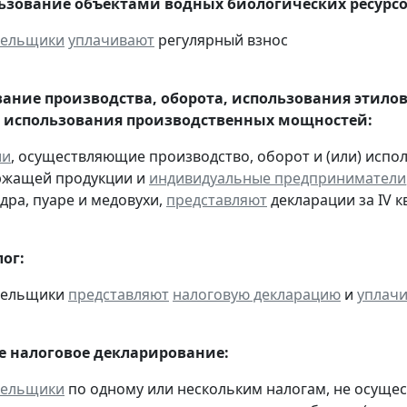
льзование объектами водных биологических ресурсо
тельщики
уплачивают
регулярный взнос
ание производства, оборота, использования этило
 использования производственных мощностей:
ии
, осуществляющие производство, оборот и (или) испо
ржащей продукции и
индивидуальные предприниматели
дра, пуаре и медовухи,
представляют
декларации за IV кв
ог:
ательщики
представляют
налоговую декларацию
и
уплач
 налоговое декларирование:
тельщики
по одному или нескольким налогам, не осуще