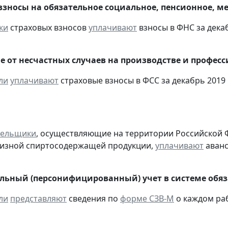
взносы на обязательное социальное, пенсионное, м
ки
страховых взносов
уплачивают
взносы в ФНС за декаб
е от несчастных случаев на производстве и профес
ли
уплачивают
страховые взносы в ФСС за декабрь 2019 
тельщики
, осуществляющие на территории Российской 
цизной спиртосодержащей продукции,
уплачивают
аванс
ьный (персонифицированный) учет в системе обяза
ли
представляют
сведения по
форме СЗВ-М
о каждом ра