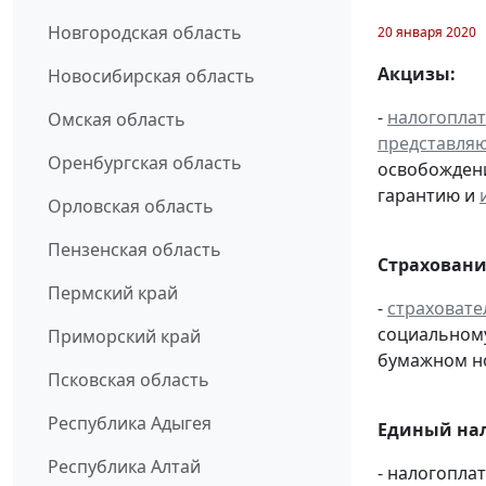
Новгородская область
20 января 2020
Акцизы:
Новосибирская область
-
налогопла
Омская область
представля
Оренбургская область
освобождени
гарантию и
Орловская область
Пензенская область
Страховани
Пермский край
-
страховате
социальному
Приморский край
бумажном н
Псковская область
Республика Адыгея
Единый нал
Республика Алтай
- налогопл