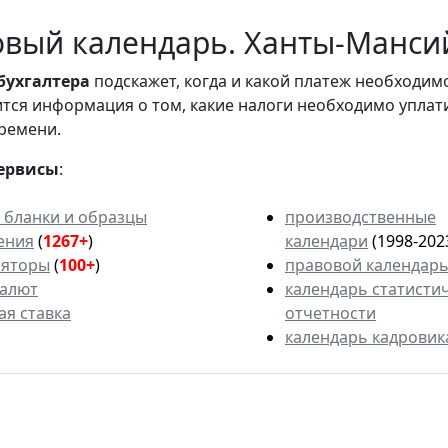
вый календарь. Ханты-Мансий
бухгалтера
подскажет, когда и какой платеж необходи
вится информация о том, какие налоги необходимо уплат
ремени.
ервисы
:
 бланки и образцы
производственные
ения
(
1267+
)
календари
(1998-202
ляторы
(
100+
)
правовой календар
валют
календарь статисти
ая ставка
отчетности
календарь кадровик