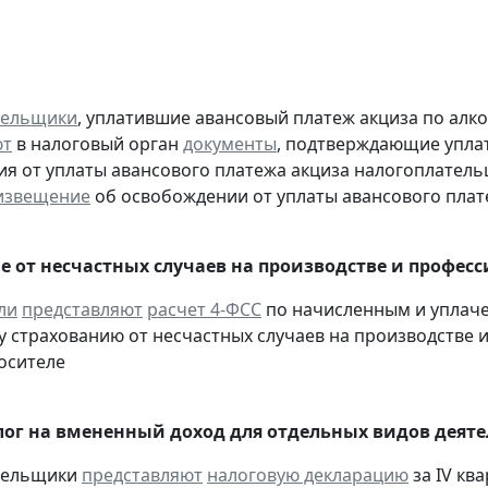
тельщики
, уплатившие авансовый платеж акциза по алк
ют
в налоговый орган
документы
, подтверждающие уплату
я от уплаты авансового платежа акциза налогоплател
извещение
об освобождении от уплаты авансового плат
е от несчастных случаев на производстве и профес
ли
представляют
расчет 4-ФСС
по начисленным и уплач
 страхованию от несчастных случаев на производстве и
осителе
ог на вмененный доход для отдельных видов деяте
ательщики
представляют
налоговую декларацию
за IV ква