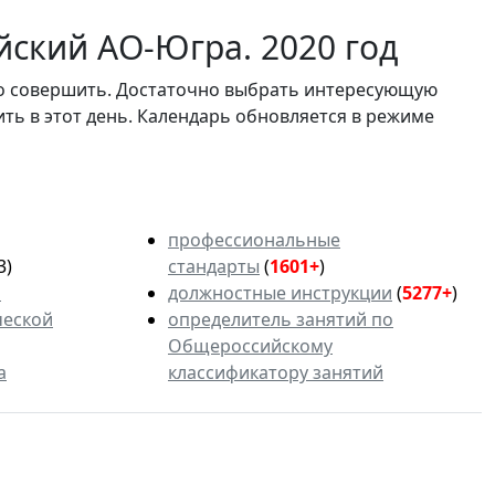
ский АО-Югра. 2020 год
мо совершить. Достаточно выбрать интересующую
ить в этот день. Календарь обновляется в режиме
профессиональные
3)
стандарты
(
1601+
)
ь
должностные инструкции
(
5277+
)
ческой
определитель занятий по
Общероссийскому
а
классификатору занятий