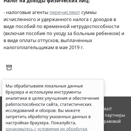
Налог на доходы физических лиц:
- налоговые агенты
перечисляют
суммы
исчисленного и удержанного налога с доходов в
виде пособий по временной нетрудоспособности
(включая пособие по уходу за больным ребенком) и
в виде оплаты отпусков, выплаченных
налогоплательщикам в мае 2019 г.
Мы обрабатываем локальные данные
браузера и используем инструменты
аналитики в целях улучшения и обеспечения
работоспособности сайта, статистических
© ООО "НПП "ГАРАНТ-СЕРВИС", 2026. Система ГАРАНТ
исследований и обзоров. Вы можете
выпускается с 1990 года. Компания "Гарант" и ее партнеры
запретить обработку указанных данных в
являются участниками Российской ассоциации правовой
настройках браузера. Пожалуйста,
информации ГАРАНТ.
ознакомьтесь с условиями их обработки
.