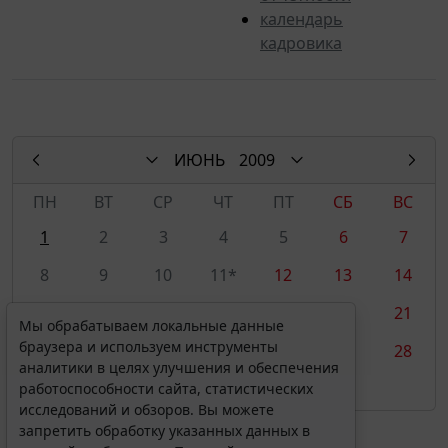
календарь
кадровика
ИЮНЬ
2009
ПН
ВТ
СР
ЧТ
ПТ
СБ
ВС
1
2
3
4
5
6
7
8
9
10
11*
12
13
14
15
16
17
18
19
20
21
Мы обрабатываем локальные данные
браузера и используем инструменты
22
23
24
25
26
27
28
аналитики в целях улучшения и обеспечения
29
30
работоспособности сайта, статистических
исследований и обзоров. Вы можете
запретить обработку указанных данных в