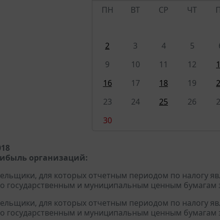
ПН
ВТ
СР
ЧТ
2
3
4
5
9
10
11
12
16
17
18
19
23
24
25
26
30
018
рибыль организаций:
тельщики, для которых отчетным периодом по налогу яв
о государственным и муниципальным ценным бумагам за
тельщики, для которых отчетным периодом по налогу яв
о государственным и муниципальным ценным бумагам за 