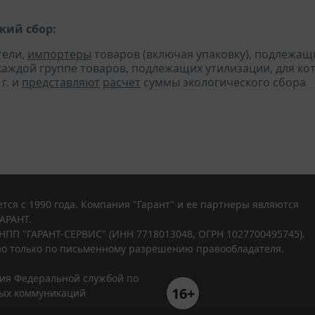
кий сбор:
тели,
импортеры
товаров (включая упаковку), подлежащ
 каждой группе товаров, подлежащих утилизации, для к
 г. и
представляют
расчет
суммы экологического сбора
тся с 1990 года. Компания "Гарант" и ее партнеры являются
АРАНТ.
НПП "ГАРАНТ-СЕРВИС" (ИНН 7718013048, ОГРН 1027700495745).
о только по письменному разрешению правообладателя.
ния Федеральной службой по
16+
вых коммуникаций