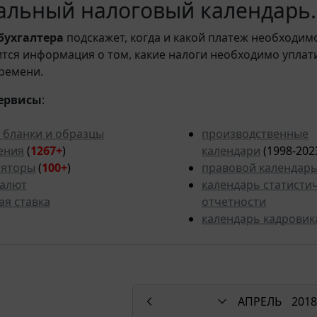
льный налоговый календарь. 
бухгалтера
подскажет, когда и какой платеж необходи
вится информация о том, какие налоги необходимо уплат
ремени.
ервисы
:
 бланки и образцы
производственные
ения
(
1267+
)
календари
(1998-202
ляторы
(
100+
)
правовой календар
валют
календарь статисти
ая ставка
отчетности
календарь кадровик
АПРЕЛЬ
2018