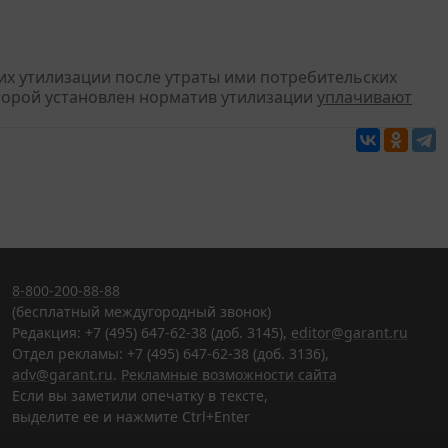
их утилизации после утраты ими потребительских
оторой установлен норматив утилизации
уплачивают
8-800-200-88-88
(бесплатный междугородный звонок)
Редакция: +7 (495) 647-62-38 (доб. 3145),
editor@garant.ru
Отдел рекламы: +7 (495) 647-62-38 (доб. 3136),
adv@garant.ru
.
Рекламные возможности сайта
Если вы заметили опечатку в тексте,
выделите ее и нажмите Ctrl+Enter