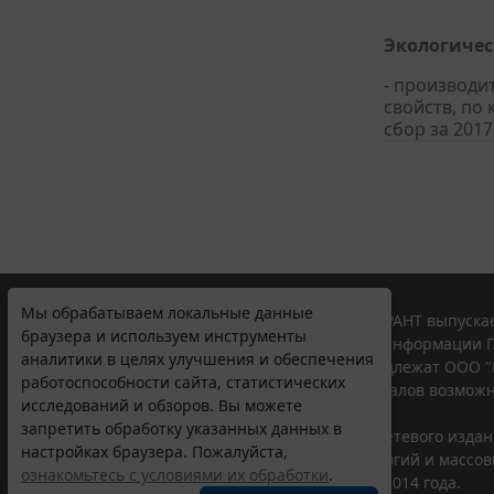
Экологичес
- производи
свойств, по
сбор за 2017
Мы обрабатываем локальные данные
© ООО "НПП "ГАРАНТ-СЕРВИС", 2026. Система ГАРАНТ выпускае
браузера и используем инструменты
участниками Российской ассоциации правовой информации Г
аналитики в целях улучшения и обеспечения
Все права на материалы сайта ГАРАНТ.РУ принадлежат ООО "
работоспособности сайта, статистических
Полное или частичное воспроизведение материалов возможн
исследований и обзоров. Вы можете
Правила использования портала.
запретить обработку указанных данных в
Портал ГАРАНТ.РУ зарегистрирован в качестве сетевого изда
настройках браузера. Пожалуйста,
надзору в сфере связи,информационных технологий и массо
ознакомьтесь с условиями их обработки
.
(Роскомнадзором), Эл № ФС77-58365 от 18 июня 2014 года.