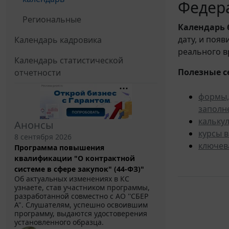
Федера
Региональные
Календарь
дату, и поя
Календарь кадровика
реального в
Календарь статистической
Полезные с
отчетности
формы,
заполн
кальку
Анонсы
курсы 
8 сентября 2026
ключев
Программа повышения
квалификации "О контрактной
системе в сфере закупок" (44-ФЗ)"
Об актуальных изменениях в КС
узнаете, став участником программы,
разработанной совместно с АО ''СБЕР
А". Слушателям, успешно освоившим
программу, выдаются удостоверения
установленного образца.