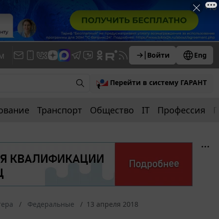
м
Войти
Eng
Перейти в систему ГАРАНТ
ование
Транспорт
Общество
IT
Профессия
П
тера
Федеральные
13 апреля 2018