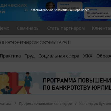
56
Автоматическое закрытие баннера через
Демо
Семинары
Стать партнером
Клиента
Практика
Труд
Социальная сфера
ЖКХ
Образ
алитика
Профессиональные календари
Календарь бухгал