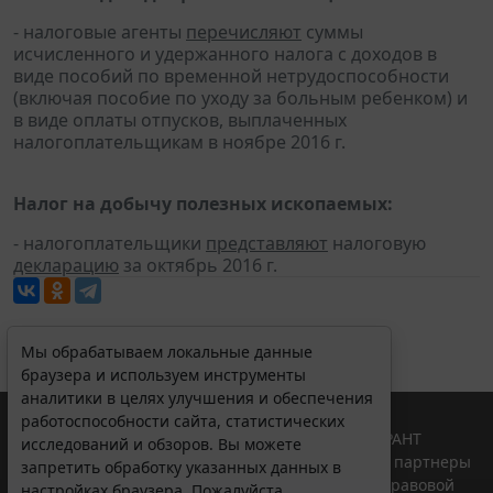
- налоговые агенты
перечисляют
суммы
исчисленного и удержанного налога с доходов в
виде пособий по временной нетрудоспособности
(включая пособие по уходу за больным ребенком) и
в виде оплаты отпусков, выплаченных
налогоплательщикам в ноябре 2016 г.
Налог на добычу полезных ископаемых:
- налогоплательщики
представляют
налоговую
декларацию
за октябрь 2016 г.
Мы обрабатываем локальные данные
браузера и используем инструменты
аналитики в целях улучшения и обеспечения
работоспособности сайта, статистических
© ООО "НПП "ГАРАНТ-СЕРВИС", 2026. Система ГАРАНТ
исследований и обзоров. Вы можете
выпускается с 1990 года. Компания "Гарант" и ее партнеры
запретить обработку указанных данных в
являются участниками Российской ассоциации правовой
настройках браузера. Пожалуйста,