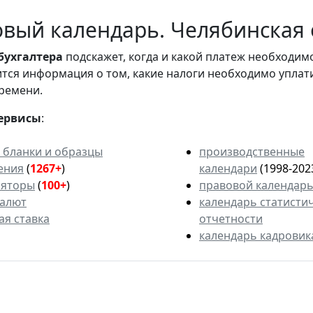
вый календарь. Челябинская 
бухгалтера
подскажет, когда и какой платеж необходи
вится информация о том, какие налоги необходимо уплат
ремени.
ервисы
:
 бланки и образцы
производственные
ения
(
1267+
)
календари
(1998-202
ляторы
(
100+
)
правовой календар
валют
календарь статисти
ая ставка
отчетности
календарь кадровик