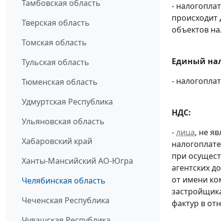
Тамбовская область
- налогопла
происходит 
Тверская область
объектов н
Томская область
Единый нал
Тульская область
- налогопл
Тюменская область
Удмуртская Республика
НДС:
Ульяновская область
-
лица
, не 
Хабаровский край
налогоплате
при осущест
Ханты-Мансийский АО-Югра
агентских д
от имени ко
Челябинская область
застройщик
Чеченская Республика
фактур в от
Чувашская Республика