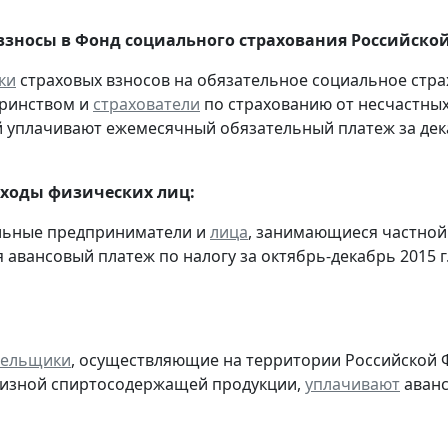
взносы в Фонд социального страхования Российско
ки
страховых взносов на обязательное социальное стра
еринством и
страхователи
по страхованию от несчастных
 уплачивают ежемесячный обязательный платеж за дека
оходы физических лиц:
альные предприниматели и
лица
, занимающиеся частной
 авансовый платеж по налогу за октябрь-декабрь 2015 г
тельщики
, осуществляющие на территории Российской 
цизной спиртосодержащей продукции,
уплачивают
аванс