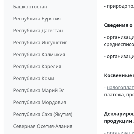
- природоп
Башкортостан
Республика Бурятия
Сведения о
Республика Дагестан
- организац
Республика Ингушетия
среднесписо
Республика Калмыкия
- организаци
Республика Карелия
Косвенные 
Республика Коми
-
налогопла
Республика Марий Эл
платежа, пр
Республика Мордовия
Деклариров
Республика Саха (Якутия)
продукции,
Северная Осетия-Алания
-
организац