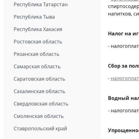
Республика Татарстан
спиртосоде
напитков, си
Республика Тыва
Республика Хакасия
Налог на и
Ростовская область
- налогопл
Рязанская область
Сбор за по
Самарская область
-
налогопла
Саратовская область
Сахалинская область
Водный нал
Свердловская область
- налогопл
Смоленская область
Ставропольский край
Упрощенное