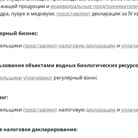
ржащей продукции и
индивидуальные предприниматели
дра, пуаре и медовухи,
представляют
декларации за IV кв
горный бизнес:
ательщики
представляют
налоговую декларацию
и
уплач
льзование объектами водных биологических ресурсо
тельщики
уплачивают
регулярный взнос
ог:
ательщики
представляют
налоговую
декларацию
и
уплач
 налоговое декларирование: