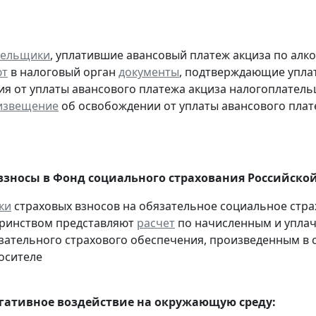
тельщики
, уплатившие авансовый платеж акциза по алк
ют
в налоговый орган
документы
, подтверждающие уплату
я от уплаты авансового платежа акциза налогоплател
извещение
об освобождении от уплаты авансового плат
взносы в Фонд социального страхования Российско
ки
страховых взносов на обязательное социальное стра
еринством представляют
расчет
по начисленным и уплач
зательного страхового обеспечения, произведенным в сче
осителе
егативное воздействие на окружающую среду: