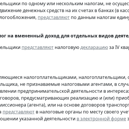
тельщики по одному или нескольким налогам, не осуще
движение денежных средств на их счетах в банках (в ка
алогообложения,
представляют
по данным налогам един
ог на вмененный доход для отдельных видов деяте
ательщики
представляют
налоговую
декларацию
за IV ква
являющиеся налогоплательщиками, налогоплательщики,
льщика, не признаваемые налоговыми агентами, в случа
влении предпринимательской деятельности в интересах
оговоров, предусматривающих реализацию и (или) приоб
миссионера (агента), или на основе договоров транспо
а
представляют
в налоговые органы по месту своего уче
ношении указанной деятельности
в электронной форме
з