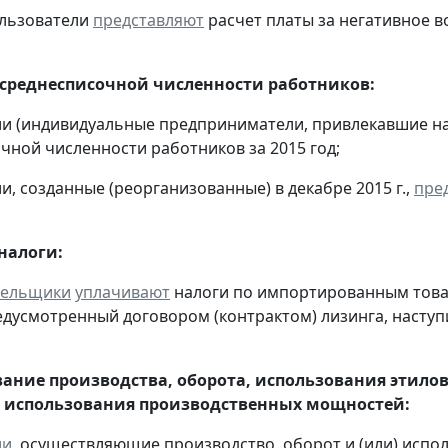
ользователи
представляют
расчет платы за негативное во
 среднесписочной численности работников:
ии (индивидуальные предприниматели, привлекавшие н
чной численности работников за 2015 год;
и, созданные (реорганизованные) в декабре 2015 г.,
пре
налоги:
тельщики
уплачивают
налоги по импортированным товара
едусмотренный договором (контрактом) лизинга, наступ
ание производства, оборота, использования этило
 использования производственных мощностей:
ии
, осуществляющие производство, оборот и (или) испо