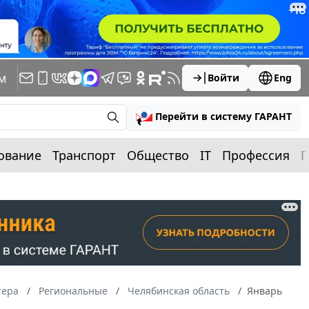
м
Войти
Eng
Перейти в систему ГАРАНТ
ование
Транспорт
Общество
IT
Профессия
П
тера
Региональные
Челябинская область
Январь