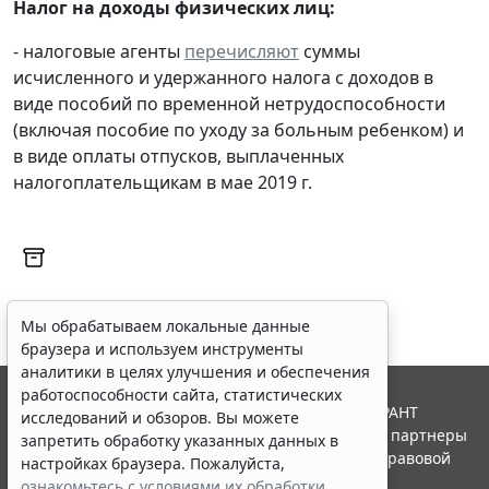
Налог на доходы физических лиц:
- налоговые агенты
перечисляют
суммы
исчисленного и удержанного налога с доходов в
виде пособий по временной нетрудоспособности
(включая пособие по уходу за больным ребенком) и
в виде оплаты отпусков, выплаченных
налогоплательщикам в мае 2019 г.
Мы обрабатываем локальные данные
браузера и используем инструменты
аналитики в целях улучшения и обеспечения
работоспособности сайта, статистических
© ООО "НПП "ГАРАНТ-СЕРВИС", 2026. Система ГАРАНТ
исследований и обзоров. Вы можете
выпускается с 1990 года. Компания "Гарант" и ее партнеры
запретить обработку указанных данных в
являются участниками Российской ассоциации правовой
настройках браузера. Пожалуйста,
информации ГАРАНТ.
ознакомьтесь с условиями их обработки
.