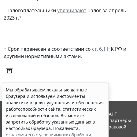
- налогоплательщики
уплачивают
налог за апрель
2023 г.
*
* Срок перенесен в соответствии со
ст. 6.1
НК РФ и
другими
нормативными актами
.
Мы обрабатываем локальные данные
браузера и используем инструменты
аналитики в целях улучшения и обеспечения
работоспособности сайта, статистических
© ООО "НПП "ГАРАНТ-СЕРВИС", 2026. Система ГАРАНТ
исследований и обзоров. Вы можете
выпускается с 1990 года. Компания "Гарант" и ее партнеры
запретить обработку указанных данных в
являются участниками Российской ассоциации правовой
настройках браузера. Пожалуйста,
информации ГАРАНТ.
ознакомьтесь с условиями их обработки
.