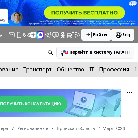
м
Войти
Eng
Перейти в систему ГАРАНТ
ование
Транспорт
Общество
IT
Профессия
П
тера
Региональные
Брянская область
Март 2023