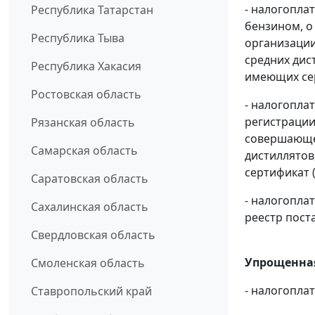
- налогопла
Республика Татарстан
бензином, о
Республика Тыва
организации
средних дис
Республика Хакасия
имеющих сер
Ростовская область
- налогопла
регистрации
Рязанская область
совершающей
Самарская область
дистиллятов
сертификат 
Саратовская область
- налогопл
Сахалинская область
реестр пост
Свердловская область
Упрощенная
Смоленская область
- налогопл
Ставропольский край