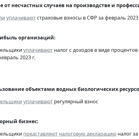
е от несчастных случаев на производстве и профес
ли
уплачивают
страховые взносы в СФР за февраль 2023 
рибыль организаций:
ательщики
уплачивают
налог с доходов в виде проценто
евраль 2023 г.
льзование объектами водных биологических ресурсо
тельщики
уплачивают
регулярный взнос
горный бизнес:
ательщики
представляют
налоговую декларацию
налог за