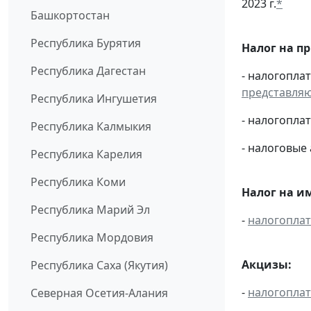
2023 г.
*
Башкортостан
Республика Бурятия
Налог на п
Республика Дагестан
- налогопла
представля
Республика Ингушетия
- налогопл
Республика Калмыкия
- налоговые
Республика Карелия
Республика Коми
Налог на и
Республика Марий Эл
-
налогопла
Республика Мордовия
Акцизы:
Республика Саха (Якутия)
-
налогопла
Северная Осетия-Алания