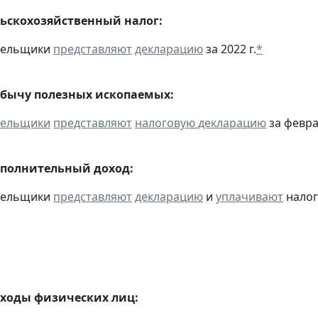
ьскохозяйственный налог:
ательщики
представляют
декларацию
за 2022 г.
*
обычу полезных ископаемых:
тельщики
представляют
налоговую декларацию
за февра
ополнительный доход:
ательщики
представляют
декларацию
и
уплачивают
налог 
оходы физических лиц: