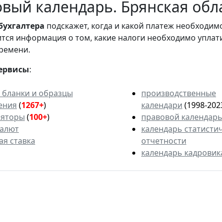
вый календарь. Брянская обла
бухгалтера
подскажет, когда и какой платеж необходи
вится информация о том, какие налоги необходимо уплат
ремени.
ервисы
:
 бланки и образцы
производственные
ения
(
1267+
)
календари
(1998-202
ляторы
(
100+
)
правовой календар
валют
календарь статисти
ая ставка
отчетности
календарь кадровик