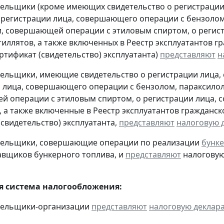
тельщики (кроме имеющих свидетельство о регистраци
 регистрации лица, совершающего операции с бензолом
, совершающей операции с этиловым спиртом, о регис
тиллятов, а также включенных в Реестр эксплуатантов 
тификат (свидетельство) эксплуатанта)
представляют
н
тельщики, имеющие свидетельство о регистрации лица
 лица, совершающего операции с бензолом, параксилол
 операции с этиловым спиртом, о регистрации лица, 
, а также включенные в Реестр эксплуатантов граждан
(свидетельство) эксплуатанта,
представляют
налоговую 
ательщики, совершающие операции по реализации
бунке
авщиков бункерного топлива, и
представляют
налоговую 
 система налогообложения:
ательщики-организации
представляют
налоговую деклар