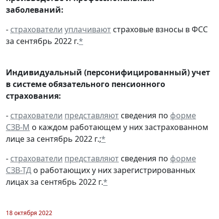
заболеваний:
-
страхователи
уплачивают
страховые взносы в ФСС
за сентябрь 2022 г.
*
Индивидуальный (персонифицированный) учет
в системе обязательного пенсионного
страхования:
-
страхователи
представляют
сведения по
форме
СЗВ-М
о каждом работающем у них застрахованном
лице за сентябрь 2022 г.;
*
-
страхователи
представляют
сведения по
форме
СЗВ-ТД
о работающих у них зарегистрированных
лицах за сентябрь 2022 г.
*
18 октября 2022