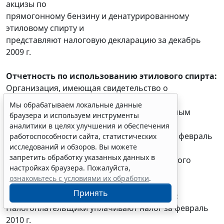
акцизы по
прямогонному бензину и денатурированному
этиловому спирту и
представляют налоговую декларацию за декабрь
2009 г.
Отчетность по использованию этилового спирта:
Организация, имеющая свидетельство о
регистрации организации,
Мы обрабатываем локальные данные
совершающей операции с денатурированным
браузера и используем инструменты
этиловым спиртом,
аналитики в целях улучшения и обеспечения
представляет в налоговые органы отчет за февраль
работоспособности сайта, статистических
исследований и обзоров. Вы можете
2010 г. об
запретить обработку указанных данных в
использовании денатурированного этилового
настройках браузера. Пожалуйста,
спирта
ознакомьтесь с условиями их обработки
.
Принять
Налог на добычу полезных ископаемых:
Налогоплательщики уплачивают налог за февраль
2010 г.