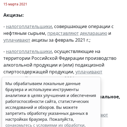
15 марта 2021
Акцизы:
-
налогоплательщики
, совершающие операции с
нефтяным сырьем,
представляют
декларацию
и
уплачивают
акцизы за февраль 2021 г.;
-
налогоплательщики
, осуществляющие на
территории Российской Федерации производство
Мы обрабатываем локальные данные
алкогольной продукции и (или) подакцизной
браузера и используем инструменты
спиртосодержащей продукции,
уплачивают
аналитики в целях улучшения и обеспечения
работоспособности сайта, статистических
авансовый платеж за март 2021 г.
исследований и обзоров. Вы можете
запретить обработку указанных данных в
настройках браузера. Пожалуйста,
Страховые взносы на обязательное социальное,
ознакомьтесь с условиями их обработки
.
пенсионное, медицинское страхование:
Принять
-
плательщики
страховых взносов
уплачивают
взносы в ФНС за февраль 2021 г.