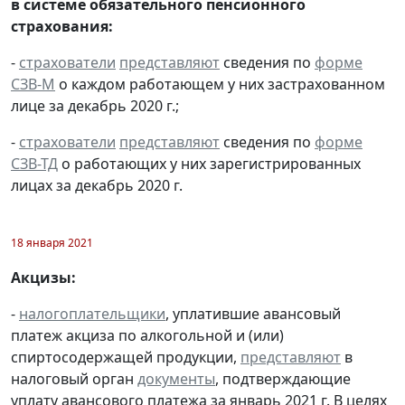
в системе обязательного пенсионного
страхования:
-
страхователи
представляют
сведения по
форме
СЗВ-М
о каждом работающем у них застрахованном
лице за декабрь 2020 г.;
-
страхователи
представляют
сведения по
форме
СЗВ-ТД
о работающих у них зарегистрированных
лицах за декабрь 2020 г.
18 января 2021
Акцизы:
-
налогоплательщики
, уплатившие авансовый
платеж акциза по алкогольной и (или)
спиртосодержащей продукции,
представляют
в
налоговый орган
документы
, подтверждающие
уплату авансового платежа за январь 2021 г. В целях