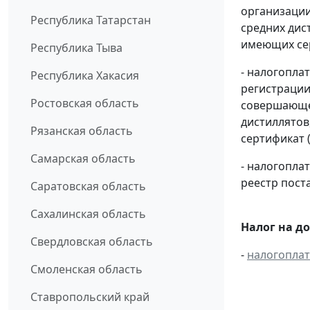
организации
Республика Татарстан
средних дис
имеющих сер
Республика Тыва
- налогопла
Республика Хакасия
регистрации
Ростовская область
совершающей
дистиллятов
Рязанская область
сертификат 
Самарская область
- налогопл
реестр пост
Саратовская область
Сахалинская область
Налог на д
Свердловская область
-
налогопла
Смоленская область
Ставропольский край