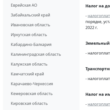
Еврейская АО
Налог на д
Забайкальский край
-
налогопла
порядке, ус
Ивановская область
2022 г.
Иркутская область
Земельный 
Кабардино-Балкария
- налогопла
Калининградская область
Калужская область
Транспортн
Камчатский край
- налогопла
Карачаево-Черкессия
Кемеровская область
Налог на и
Кировская область
-
налогопла