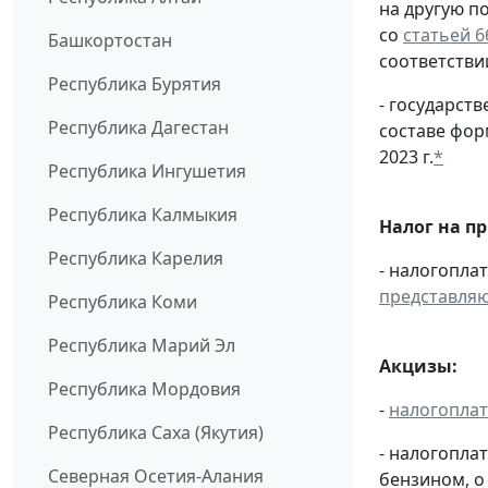
на другую п
со
статьей 6
Башкортостан
соответстви
Республика Бурятия
- государс
Республика Дагестан
составе фо
2023 г.
*
Республика Ингушетия
Республика Калмыкия
Налог на п
Республика Карелия
- налогопла
представля
Республика Коми
Республика Марий Эл
Акцизы:
Республика Мордовия
-
налогопла
Республика Саха (Якутия)
- налогопла
Северная Осетия-Алания
бензином, о