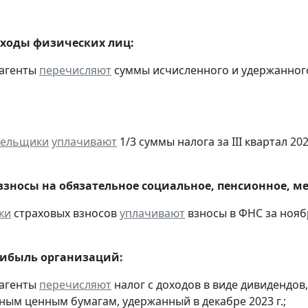
оходы физических лиц:
 агенты
перечисляют
суммы исчисленного и удержанного н
тельщики
уплачивают
1/3 суммы налога за III квартал 2023
взносы на обязательное социальное, пенсионное, м
ки
страховых взносов
уплачивают
взносы в ФНС за ноябр
рибыль организаций:
 агенты
перечисляют
налог с доходов в виде дивидендов
ым ценным бумагам, удержанный в декабре 2023 г.;