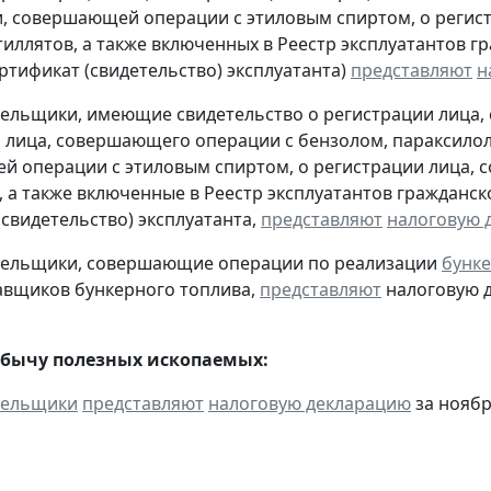
, совершающей операции с этиловым спиртом, о регис
тиллятов, а также включенных в Реестр эксплуатантов 
тификат (свидетельство) эксплуатанта)
представляют
н
тельщики, имеющие свидетельство о регистрации лица
 лица, совершающего операции с бензолом, параксилол
 операции с этиловым спиртом, о регистрации лица, 
, а также включенные в Реестр эксплуатантов граждан
(свидетельство) эксплуатанта,
представляют
налоговую 
ательщики, совершающие операции по реализации
бунке
авщиков бункерного топлива,
представляют
налоговую д
обычу полезных ископаемых:
тельщики
представляют
налоговую декларацию
за ноябр