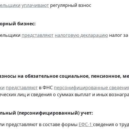
тельщики
уплачивают
регулярный взнос
горный бизнес:
ательщики
представляют
налоговую декларацию
налог за
взносы на обязательное социальное, пенсионное, м
ки
представляют
в ФНС
персонифицированные сведени
ческих лиц и сведения о суммах выплат и иных вознаграж
льный (персонифицированный) учет:
ели представляют в составе формы
ЕФС-1
сведения о тру