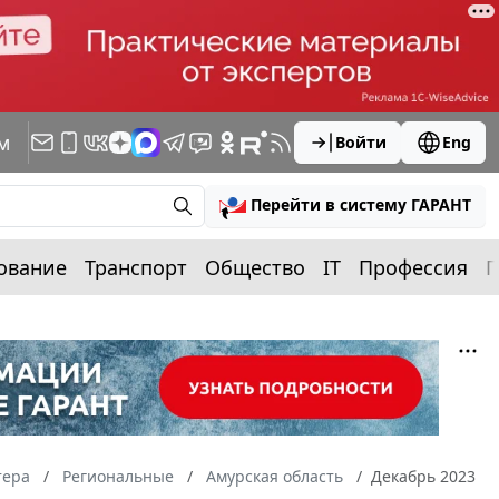
м
Войти
Eng
Перейти в систему ГАРАНТ
ование
Транспорт
Общество
IT
Профессия
П
тера
Региональные
Амурская область
Декабрь 2023