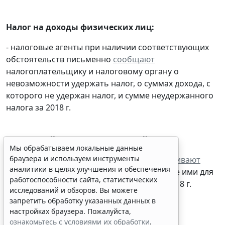
Налог на доходы физических лиц:
- налоговые агенты при наличии соответствующих
обстоятельств письменно
сообщают
налогоплательщику и налоговому органу о
невозможности удержать налог, о суммах дохода, с
которого не удержан налог, и сумме неудержанного
Мы обрабатываем локальные данные
налога за 2018 г.
браузера и используем инструменты
аналитики в целях улучшения и обеспечения
работоспособности сайта, статистических
Земельный налог (г. Горно-Алтайск):
исследований и обзоров. Вы можете
запретить обработку указанных данных в
- налогоплательщики-организации -
уплачивают
настройках браузера. Пожалуйста,
налог за земельные участки, используемые ими для
ознакомьтесь с условиями их обработки
.
предпринимательской деятельности за 2018 г.
Принять
7 марта 2019