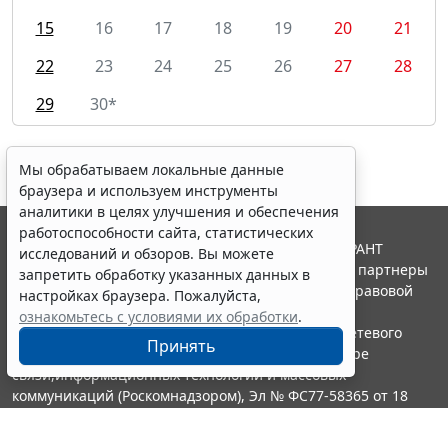
15
16
17
18
19
20
21
22
23
24
25
26
27
28
29
30*
Мы обрабатываем локальные данные
браузера и используем инструменты
аналитики в целях улучшения и обеспечения
работоспособности сайта, статистических
© ООО "НПП "ГАРАНТ-СЕРВИС", 2026. Система ГАРАНТ
исследований и обзоров. Вы можете
выпускается с 1990 года. Компания "Гарант" и ее партнеры
запретить обработку указанных данных в
являются участниками Российской ассоциации правовой
настройках браузера. Пожалуйста,
информации ГАРАНТ.
ознакомьтесь с условиями их обработки
.
Портал ГАРАНТ.РУ зарегистрирован в качестве сетевого
Принять
издания Федеральной службой по надзору в сфере
связи,информационных технологий и массовых
коммуникаций (Роскомнадзором), Эл № ФС77-58365 от 18
июня 2014 года.