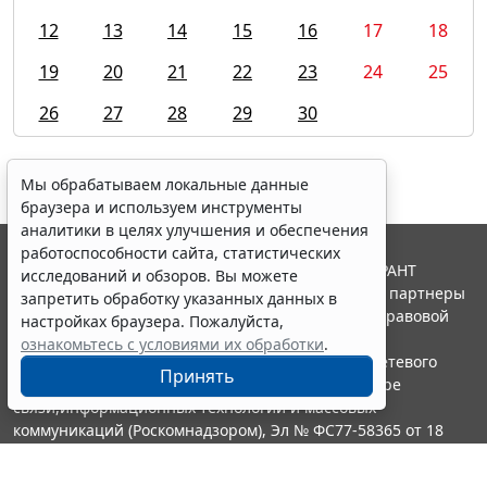
12
13
14
15
16
17
18
19
20
21
22
23
24
25
26
27
28
29
30
Мы обрабатываем локальные данные
браузера и используем инструменты
аналитики в целях улучшения и обеспечения
работоспособности сайта, статистических
© ООО "НПП "ГАРАНТ-СЕРВИС", 2026. Система ГАРАНТ
исследований и обзоров. Вы можете
выпускается с 1990 года. Компания "Гарант" и ее партнеры
запретить обработку указанных данных в
являются участниками Российской ассоциации правовой
настройках браузера. Пожалуйста,
информации ГАРАНТ.
ознакомьтесь с условиями их обработки
.
Портал ГАРАНТ.РУ зарегистрирован в качестве сетевого
Принять
издания Федеральной службой по надзору в сфере
связи,информационных технологий и массовых
коммуникаций (Роскомнадзором), Эл № ФС77-58365 от 18
июня 2014 года.