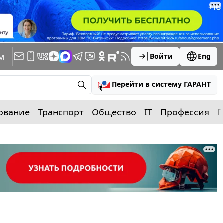
м
Войти
Eng
Перейти в систему ГАРАНТ
ование
Транспорт
Общество
IT
Профессия
П