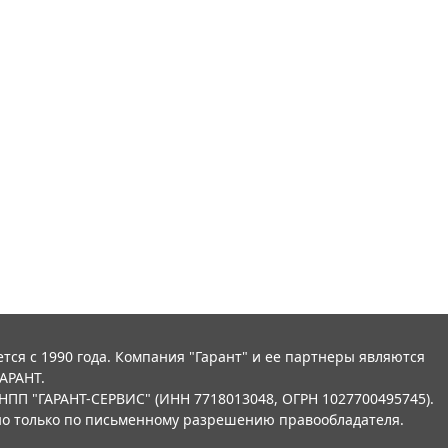
тся с 1990 года. Компания "Гарант" и ее партнеры являются
АРАНТ.
НПП "ГАРАНТ-СЕРВИС" (ИНН 7718013048, ОГРН 1027700495745).
о только по письменному разрешению правообладателя.