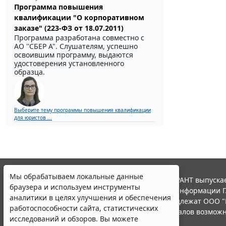
Программа повышения
квалификации "О корпоративном
заказе" (223-ФЗ от 18.07.2011)
Программа разработана совместно с
АО ''СБЕР А". Слушателям, успешно
освоившим программу, выдаются
удостоверения установленного
образца.
Выберите тему программы повышения квалификации
для юристов ...
Мы обрабатываем локальные данные
© ООО "НПП "ГАРАНТ-СЕРВИС", 2026. Система ГАРАНТ выпускае
браузера и используем инструменты
участниками Российской ассоциации правовой информации Г
аналитики в целях улучшения и обеспечения
Все права на материалы сайта ГАРАНТ.РУ принадлежат ООО "
работоспособности сайта, статистических
Полное или частичное воспроизведение материалов возможн
исследований и обзоров. Вы можете
Правила использования портала.