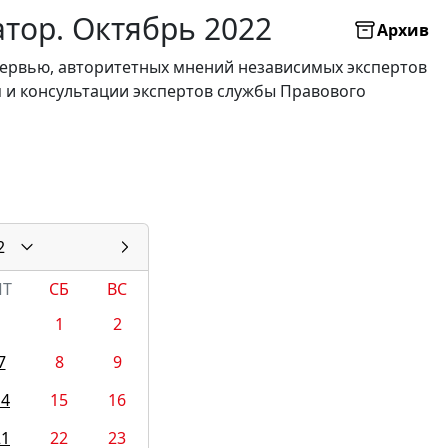
атор. Октябрь 2022
Архив
нтервью, авторитетных мнений независимых экспертов
я и консультации экспертов службы Правового
2
ПТ
СБ
ВС
1
2
7
8
9
14
15
16
21
22
23