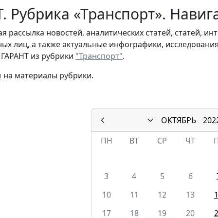
. Рубрика «Транспорт». Навиг
я рассылка новостей, аналитических статей, статей, и
ых лиц, а также актуальные инфографики, исследовани
 ГАРАНТ из рубрики
"Транспорт"
.
я
на материалы рубрики.
ОКТЯБРЬ
202
ПН
ВТ
СР
ЧТ
3
4
5
6
10
11
12
13
17
18
19
20