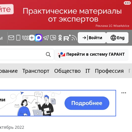
м
Войти
Eng
Перейти в систему ГАРАНТ
ование
Транспорт
Общество
IT
Профессия
П
ктябрь 2022