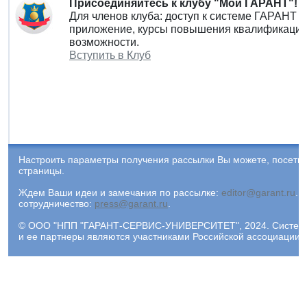
Присоединяйтесь к клубу "Мой ГАРАНТ"!
Для членов клуба: доступ к системе ГАРАНТ 
приложение, курсы повышения квалификации 
возможности.
Вступить в Клуб
Настроить параметры получения рассылки Вы можете, посети
страницы.
Ждем Ваши идеи и замечания по рассылке:
editor@garant.ru
.
Р
сотрудничество:
press@garant.ru
.
© ООО "НПП "ГАРАНТ-СЕРВИС-УНИВЕРСИТЕТ", 2024. Система Г
и ее партнеры являются участниками Российской ассоциации