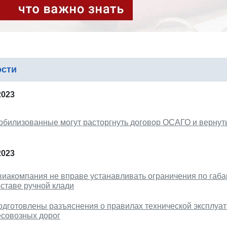
ости
2023
обилизованные могут расторгнуть договор ОСАГО и вернуть
2023
виакомпания не вправе устанавливать ограничения по габа
оставе ручной клади
одготовлены разъяснения о правилах технической эксплуа
есовозных дорог