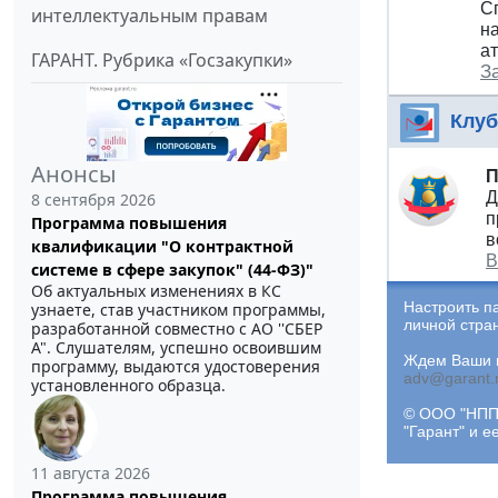
С
интеллектуальным правам
н
а
ГАРАНТ. Рубрика «Госзакупки»
З
Клуб
Анонсы
П
Д
8 сентября 2026
п
Программа повышения
в
квалификации "О контрактной
В
системе в сфере закупок" (44-ФЗ)"
Об актуальных изменениях в КС
Настроить п
узнаете, став участником программы,
личной стра
разработанной совместно с АО ''СБЕР
А". Слушателям, успешно освоившим
Ждем Ваши и
программу, выдаются удостоверения
adv@garant.
установленного образца.
© ООО "НПП 
"Гарант" и 
11 августа 2026
Программа повышения