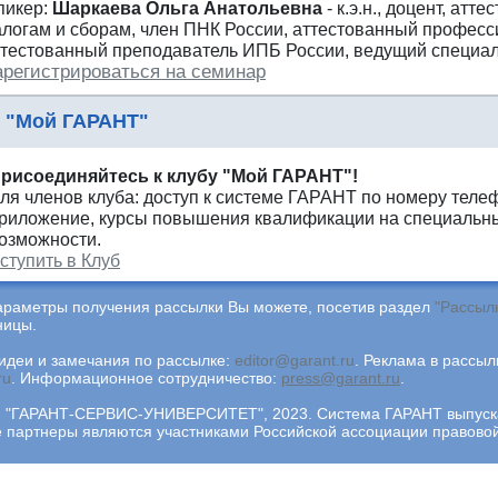
пикер:
Шаркаева Ольга Анатольевна
- к.э.н., доцент, атт
алогам и сборам, член ПНК России, аттестованный професс
ттестованный преподаватель ИПБ России, ведущий специал
арегистрироваться на семинар
 "Мой ГАРАНТ"
рисоединяйтесь к клубу "Мой ГАРАНТ"!
ля членов клуба: доступ к системе ГАРАНТ по номеру теле
риложение, курсы повышения квалификации на специальны
озможности.
ступить в Клуб
араметры получения рассылки Вы можете, посетив раздел
"Рассыл
ницы.
деи и замечания по рассылке:
editor@garant.ru
.
Реклама в рассыл
ru
.
Информационное сотрудничество:
press@garant.ru
.
"ГАРАНТ-СЕРВИС-УНИВЕРСИТЕТ", 2023. Система ГАРАНТ выпускае
ее партнеры являются участниками Российской ассоциации правов