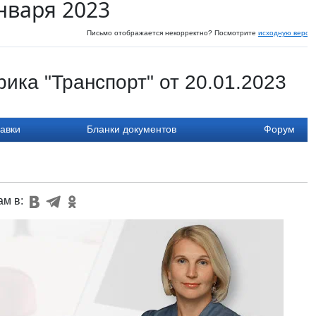
нваря 2023
Письмо отображается некорректно? Посмотрите
исходную верси
ика "Транспорт" от 20.01.2023
авки
Бланки документов
Форум
ам в: