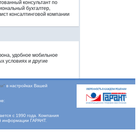
естованный консультант по
иональный бухгалтер,
ист консалтинговой компании
фона, удобное мобильное
х условиях и другие
ки"
в настройках Вашей
ке:
тся с 1990 года. Компания
ой информации ГАРАНТ.