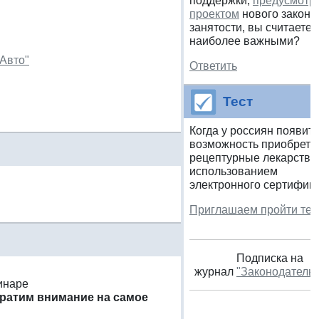
поддержки,
предусмотр
проектом
нового закона
занятости, вы считаете
наиболее важными?
 Авто"
Ответить
Тест
Когда у россиян появит
возможность приобрета
рецептурные лекарства
использованием
электронного сертифик
Приглашаем пройти тес
Подписка на
журнал
"Законодательс
инаре
братим внимание на самое