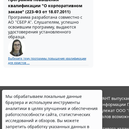
квалификации "О корпоративном
заказе" (223-ФЗ от 18.07.2011)
Программа разработана совместно с
АО ''СБЕР А". Слушателям, успешно
освоившим программу, выдаются
удостоверения установленного
образца.
Выберите тему программы повышения квалификации
для юристов ...
Мы обрабатываем локальные данные
© ООО "НПП "ГАРАНТ-СЕРВИС", 2026. Система ГАРАНТ выпускае
браузера и используем инструменты
участниками Российской ассоциации правовой информации Г
аналитики в целях улучшения и обеспечения
Все права на материалы сайта ГАРАНТ.РУ принадлежат ООО "
работоспособности сайта, статистических
Полное или частичное воспроизведение материалов возможн
исследований и обзоров. Вы можете
Правила использования портала.
запретить обработку указанных данных в
Портал ГАРАНТ.РУ зарегистрирован в качестве сетевого изда