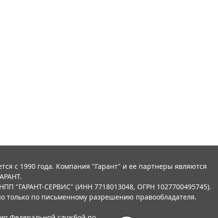
тся с 1990 года. Компания "Гарант" и ее партнеры являются
АРАНТ.
НПП "ГАРАНТ-СЕРВИС" (ИНН 7718013048, ОГРН 1027700495745).
о только по письменному разрешению правообладателя.
ния Федеральной службой по