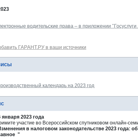
2023
лектронные водительские права – в приложении "Госуслуги
обавить ГАРАНТ.РУ в ваши источники
висы
роизводственный календарь на 2023 год
нс
6 января 2023 года
римите участие во Всероссийском спутниковом онлайн-сем
Изменения в налоговом законодательстве 2023 года: о
лавное "