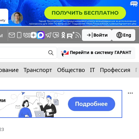
м
Войти
Eng
Перейти в систему ГАРАНТ
ование
Транспорт
Общество
IT
Профессия
П
23