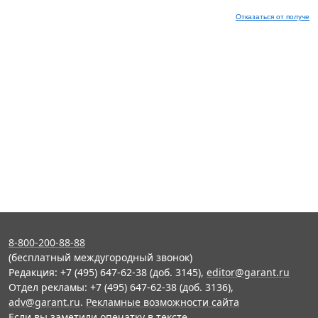
Отказаться от получен
8-800-200-88-88
(бесплатный междугородный звонок)
Редакция: +7 (495) 647-62-38 (доб. 3145),
editor@garant.ru
Отдел рекламы: +7 (495) 647-62-38 (доб. 3136),
adv@garant.ru
.
Рекламные возможности сайта
Если вы заметили опечатку в тексте,