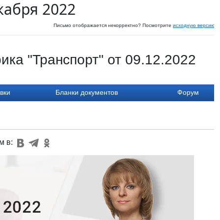
кабря 2022
Письмо отображается некорректно? Посмотрите
исходную версию
н
ика "Транспорт" от 09.12.2022
вки
Бланки документов
Форум
м в: