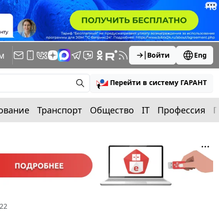
м
Войти
Eng
Перейти в систему ГАРАНТ
ование
Транспорт
Общество
IT
Профессия
П
22