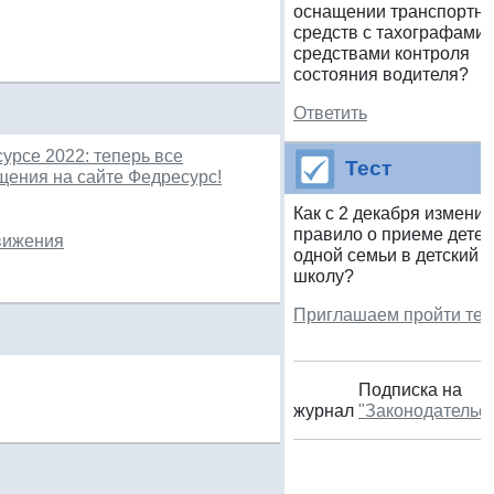
оснащении транспортн
средств с тахографами
средствами контроля
состояния водителя?
Ответить
урсе 2022: теперь все
Тест
щения на сайте Федресурс!
Как с 2 декабря изменит
правило о приеме детей
вижения
одной семьи в детский с
школу?
Приглашаем пройти тес
Подписка на
журнал
"Законодательс