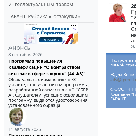
интеллектуальным правам
2
П
ГАРАНТ. Рубрика «Госзакупки»
"
г
С
н
а
Анонсы
З
8 сентября 2026
Настроить п
Программа повышения
личной стра
квалификации "О контрактной
системе в сфере закупок" (44-ФЗ)"
Ждем Ваши и
Об актуальных изменениях в КС
adv@garant.
узнаете, став участником программы,
© ООО "НПП 
разработанной совместно с АО ''СБЕР
Компания "Г
А". Слушателям, успешно освоившим
ГАРАНТ.
программу, выдаются удостоверения
установленного образца.
11 августа 2026
Программа повышения