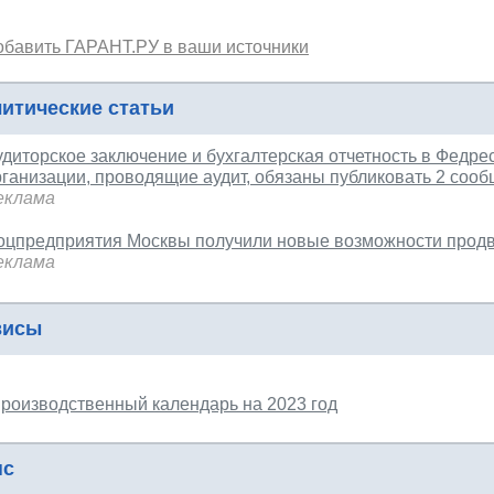
обавить ГАРАНТ.РУ в ваши источники
итические статьи
диторское заключение и бухгалтерская отчетность в Федрес
рганизации, проводящие аудит, обязаны публиковать 2 сооб
еклама
оцпредприятия Москвы получили новые возможности прод
еклама
висы
роизводственный календарь на 2023 год
нс