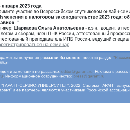
6 января 2023 года
римите участие во Всероссийском спутниковом онлайн-сем
Изменения в налоговом законодательстве 2023 года: о
лавное "
пикер:
Шаркаева Ольга Анатольевна
- к.э.н., доцент, атт
алогам и сборам, член ПНК России, аттестованный професс
ттестованный преподаватель ИПБ России, ведущий специал
арегистрироваться на семинар
араметры получения рассылки Вы можете, посетив раздел
"Рассыл
ницы.
деи и замечания по рассылке:
editor@garant.ru
.
Реклама в рассыл
ru
.
Информационное сотрудничество:
press@garant.ru
.
"ГАРАНТ-СЕРВИС-УНИВЕРСИТЕТ", 2022. Система ГАРАНТ выпускае
арант" и ее партнеры являются участниками Российской ассоциа