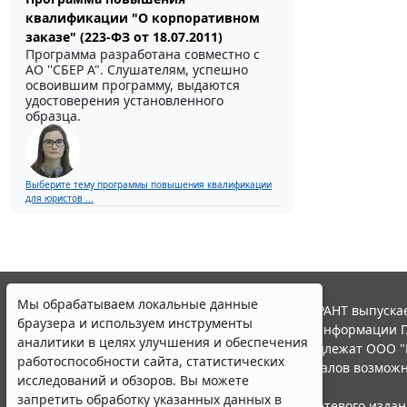
квалификации "О корпоративном
заказе" (223-ФЗ от 18.07.2011)
Программа разработана совместно с
АО ''СБЕР А". Слушателям, успешно
освоившим программу, выдаются
удостоверения установленного
образца.
Выберите тему программы повышения квалификации
для юристов ...
Мы обрабатываем локальные данные
© ООО "НПП "ГАРАНТ-СЕРВИС", 2026. Система ГАРАНТ выпускае
браузера и используем инструменты
участниками Российской ассоциации правовой информации Г
аналитики в целях улучшения и обеспечения
Все права на материалы сайта ГАРАНТ.РУ принадлежат ООО "
работоспособности сайта, статистических
Полное или частичное воспроизведение материалов возможн
исследований и обзоров. Вы можете
Правила использования портала.
запретить обработку указанных данных в
Портал ГАРАНТ.РУ зарегистрирован в качестве сетевого изда