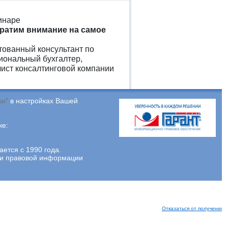
инаре
братим внимание на самое
естованный консультант по
иональный бухгалтер,
ист консалтинговой компании
ки"
в настройках Вашей
ке:
тся с 1990 года.
ции правовой информации
Отказаться от получения 