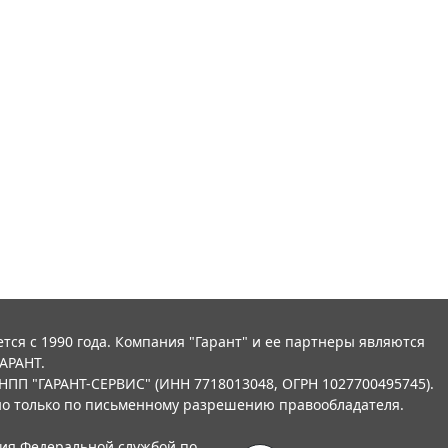
тся с 1990 года. Компания "Гарант" и ее партнеры являются
АРАНТ.
НПП "ГАРАНТ-СЕРВИС" (ИНН 7718013048, ОГРН 1027700495745).
о только по письменному разрешению правообладателя.
ния Федеральной службой по