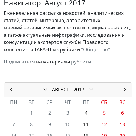
Навигатор. Август 2017
Еженедельная рассылка новостей, аналитических
статей, статей, интервью, авторитетных
мнений независимых экспертов и официальных лиц,
а также актуальные инфографики, исследования и
консультации экспертов службы Правового
консалтинга ГАРАНТ из рубрики
"Общество"
.
Подписаться
на материалы
рубрики
.
АВГУСТ
2017
ПН
ВТ
СР
ЧТ
ПТ
СБ
ВС
1
2
3
4
5
6
7
8
9
10
11
12
13
14
15
16
17
18
19
20