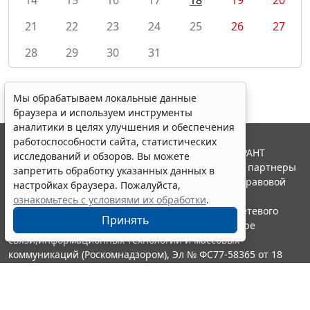
21
22
23
24
25
26
27
28
29
30
31
Мы обрабатываем локальные данные
браузера и используем инструменты
аналитики в целях улучшения и обеспечения
работоспособности сайта, статистических
© ООО "НПП "ГАРАНТ-СЕРВИС", 2026. Система ГАРАНТ
исследований и обзоров. Вы можете
выпускается с 1990 года. Компания "Гарант" и ее партнеры
запретить обработку указанных данных в
являются участниками Российской ассоциации правовой
настройках браузера. Пожалуйста,
информации ГАРАНТ.
ознакомьтесь с условиями их обработки
.
Портал ГАРАНТ.РУ зарегистрирован в качестве сетевого
Принять
издания Федеральной службой по надзору в сфере
связи,информационных технологий и массовых
коммуникаций (Роскомнадзором), Эл № ФС77-58365 от 18
июня 2014 года.
16+