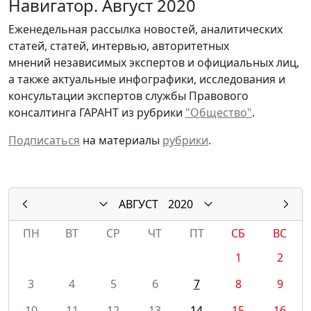
Навигатор. Август 2020
Еженедельная рассылка новостей, аналитических
статей, статей, интервью, авторитетных
мнений независимых экспертов и официальных лиц,
а также актуальные инфографики, исследования и
консультации экспертов службы Правового
консалтинга ГАРАНТ из рубрики
"Общество"
.
Подписаться
на материалы
рубрики
.
АВГУСТ
2020
ПН
ВТ
СР
ЧТ
ПТ
СБ
ВС
1
2
3
4
5
6
7
8
9
10
11
12
13
14
15
16