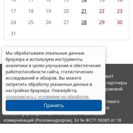
17
18
19
20
21
22
23
24
25
26
27
28
29
30
31
Мы обрабатываем локальные данные
браузера и используем инструменты
аналитики в целях улучшения и обеспечения
работоспособности сайта, статистических
© ООО "НПП "ГАРАНТ-СЕРВИС", 2026. Система ГАРАНТ
исследований и обзоров. Вы можете
выпускается с 1990 года. Компания "Гарант" и ее партнеры
запретить обработку указанных данных в
являются участниками Российской ассоциации правовой
настройках браузера. Пожалуйста,
информации ГАРАНТ.
ознакомьтесь с условиями их обработки
.
Портал ГАРАНТ.РУ зарегистрирован в качестве сетевого
Принять
издания Федеральной службой по надзору в сфере
связи,информационных технологий и массовых
коммуникаций (Роскомнадзором), Эл № ФС77-58365 от 18
июня 2014 года.