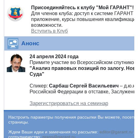
Присоединяйтесь к клубу "Мой ГАРАНТ"!
Для членов клуба: доступ к системе ГАРАНТ 
приложение, курсы повышения квалификации 
возможности.
Вступить в Клуб
Анонс
24 апреля 2024 года
Примите участие во Всероссийском спутнико
"Анализ правовых позиций по залогу. Но
Суда"
Спикер:
Сарбаш Сергей Васильевич
– д.ю.н
Российской Федерации в отставке, Заслуженн
Зарегистрироваться на семинар
Настроить параметры получения рассылки Вы можете, посети
страницы.
Ждем Ваши идеи и замечания по рассылке:
editor@garant.ru
.
Р
сотрудничество:
press@garant.ru
.