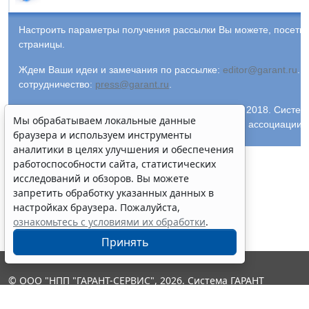
Настроить параметры получения рассылки Вы можете, посети
страницы.
Ждем Ваши идеи и замечания по рассылке:
editor@garant.ru
.
Р
сотрудничество:
press@garant.ru
.
© ООО "НПП "ГАРАНТ-СЕРВИС-УНИВЕРСИТЕТ", 2018. Система Г
Мы обрабатываем локальные данные
и ее партнеры являются участниками Российской ассоциации
браузера и используем инструменты
аналитики в целях улучшения и обеспечения
работоспособности сайта, статистических
исследований и обзоров. Вы можете
запретить обработку указанных данных в
настройках браузера. Пожалуйста,
ознакомьтесь с условиями их обработки
.
Принять
© ООО "НПП "ГАРАНТ-СЕРВИС", 2026. Система ГАРАНТ
выпускается с 1990 года. Компания "Гарант" и ее партнеры