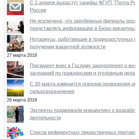
С 1 апреля вырастут тарифы ФГУП "Почта Рос
России
Не исключено, что зарубежные филиалы росси
представлять информацию в Бюро кредитных 
Нотариусы, работающие в труднодоступных ра
получении вакантной должности
27 марта 2018
Президент внес в Госдуму законопроект о вед
заседаний по гражданским и уголовным делам
С 30 марта изменится порядок проведения об
сельхозназначения
26 марта 2018
Эксперты поддержали инициативу о разработк
деятельности
Список референтных лекарственных препарато