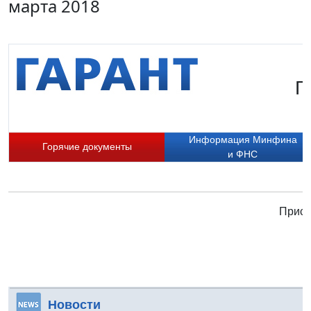
марта 2018
Г
Информация Минфина
Горячие документы
и ФНС
Присо
Новости