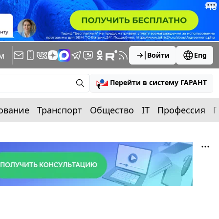
м
Войти
Eng
Перейти в систему ГАРАНТ
ование
Транспорт
Общество
IT
Профессия
П