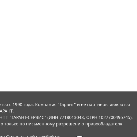
тся с 1990 года. Компания "Гарант" и ее партнеры являются
АРАНТ.
НПП "ГАРАНТ-СЕРВИС" (ИНН 7718013048, ОГРН 1027700495745).
о только по письменному разрешению правообладателя.
ния Федеральной службой по