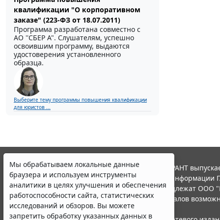
квалификации "О корпоративном
заказе" (223-ФЗ от 18.07.2011)
Программа разработана совместно с
АО ''СБЕР А". Слушателям, успешно
освоившим программу, выдаются
удостоверения установленного
образца.
Выберите тему программы повышения квалификации
для юристов ...
Мы обрабатываем локальные данные
© ООО "НПП "ГАРАНТ-СЕРВИС", 2026. Система ГАРАНТ выпускае
браузера и используем инструменты
участниками Российской ассоциации правовой информации Г
аналитики в целях улучшения и обеспечения
Все права на материалы сайта ГАРАНТ.РУ принадлежат ООО "
работоспособности сайта, статистических
Полное или частичное воспроизведение материалов возможн
исследований и обзоров. Вы можете
Правила использования портала.
запретить обработку указанных данных в
Портал ГАРАНТ.РУ зарегистрирован в качестве сетевого изда