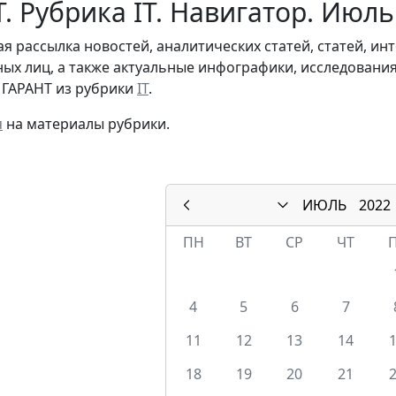
. Рубрика IT. Навигатор. Июль
я рассылка новостей, аналитических статей, статей, и
ых лиц, а также актуальные инфографики, исследовани
 ГАРАНТ из рубрики
IT
.
я
на материалы рубрики.
ИЮЛЬ
2022
ПН
ВТ
СР
ЧТ
4
5
6
7
11
12
13
14
18
19
20
21