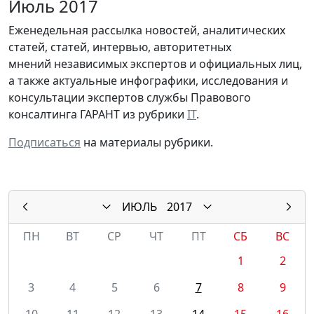
Июль 2017
Еженедельная рассылка новостей, аналитических
статей, статей, интервью, авторитетных
мнений независимых экспертов и официальных лиц,
а также актуальные инфографики, исследования и
консультации экспертов службы Правового
консалтинга ГАРАНТ из рубрики
IT
.
Подписаться
на материалы рубрики.
ИЮЛЬ
2017
ПН
ВТ
СР
ЧТ
ПТ
СБ
ВС
1
2
3
4
5
6
7
8
9
10
11
12
13
14
15
16