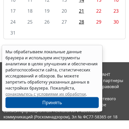
17
18
19
20
21
22
23
24
25
26
27
28
29
30
31
Мы обрабатываем локальные данные
браузера и используем инструменты
аналитики в целях улучшения и обеспечения
работоспособности сайта, статистических
© ООО "НПП "ГАРАНТ-СЕРВИС", 2026. Система ГАРАНТ
исследований и обзоров. Вы можете
выпускается с 1990 года. Компания "Гарант" и ее партнеры
запретить обработку указанных данных в
являются участниками Российской ассоциации правовой
настройках браузера. Пожалуйста,
информации ГАРАНТ.
ознакомьтесь с условиями их обработки
.
Портал ГАРАНТ.РУ зарегистрирован в качестве сетевого
Принять
издания Федеральной службой по надзору в сфере
связи,информационных технологий и массовых
коммуникаций (Роскомнадзором), Эл № ФС77-58365 от 18
июня 2014 года.