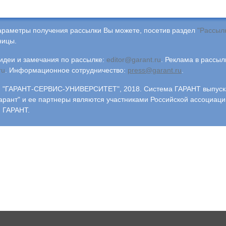
араметры получения рассылки Вы можете, посетив раздел
"Рассыл
ницы.
деи и замечания по рассылке:
editor@garant.ru
.
Реклама в рассыл
ru
.
Информационное сотрудничество:
press@garant.ru
.
"ГАРАНТ-СЕРВИС-УНИВЕРСИТЕТ", 2018. Система ГАРАНТ выпускае
арант" и ее партнеры являются участниками Российской ассоциаци
 ГАРАНТ.