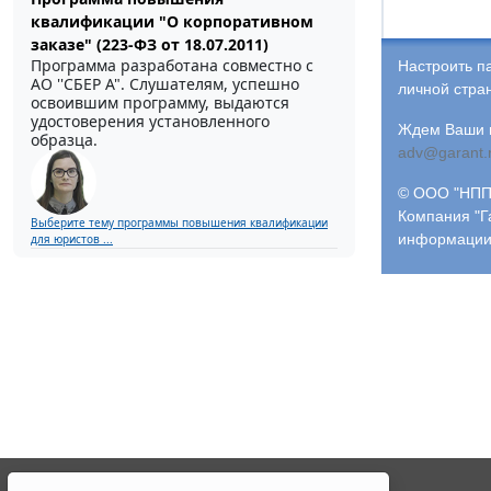
квалификации "О корпоративном
заказе" (223-ФЗ от 18.07.2011)
Программа разработана совместно с
Настроить п
АО ''СБЕР А". Слушателям, успешно
личной стра
освоившим программу, выдаются
удостоверения установленного
Ждем Ваши и
образца.
adv@garant.
© ООО "НПП 
Компания "Г
Выберите тему программы повышения квалификации
информации
для юристов ...