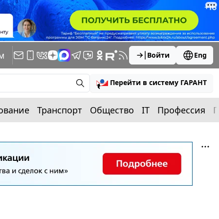
м
Войти
Eng
Перейти в систему ГАРАНТ
ование
Транспорт
Общество
IT
Профессия
П