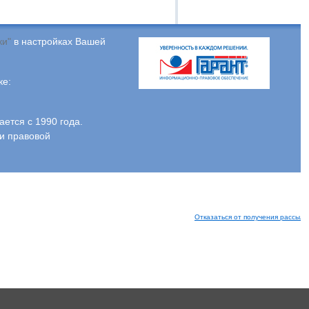
ки"
в настройках Вашей
ке:
тся с 1990 года.
и правовой
Отказаться от получения рассыло