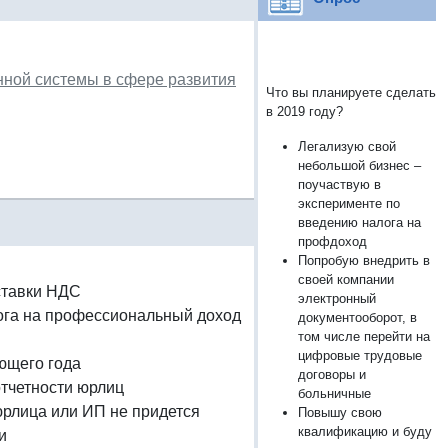
ной системы в сфере развития
Что вы планируете сделать
в 2019 году?
Легализую свой
небольшой бизнес –
поучаствую в
эксперименте по
введению налога на
профдоход
Попробую внедрить в
своей компании
ставки НДС
электронный
лога на профессиональный доход
документооборот, в
том числе перейти на
цифровые трудовые
ющего года
договоры и
отчетности юрлиц
больничные
юрлица или ИП не придется
Повышу свою
квалификацию и буду
и