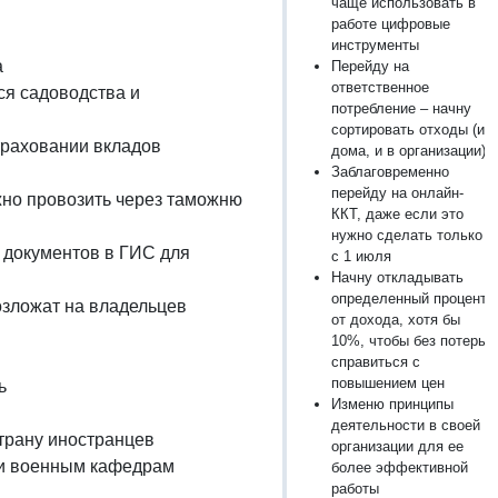
чаще использовать в
работе цифровые
инструменты
а
Перейду на
ответственное
ся садоводства и
потребление – начну
сортировать отходы (и
страховании вкладов
дома, и в организации)
Заблаговременно
перейду на онлайн-
жно провозить через таможню
ККТ, даже если это
нужно сделать только
 документов в ГИС для
с 1 июля
Начну откладывать
определенный процент
озложат на владельцев
от дохода, хотя бы
10%, чтобы без потерь
справиться с
повышением цен
ь
Изменю принципы
деятельности в своей
страну иностранцев
организации для ее
 и военным кафедрам
более эффективной
работы