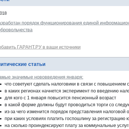
2018
азработан порядок функционирования единой информацион
обровольчества
обавить ГАРАНТ.РУ в ваши источники
итические статьи
амые значимые нововведения января:
что советуют сделать налоговики в связи с повышением 
в каких регионах начнется эксперимент по введению на
для кого с 1 января повысится пенсионный возраст
в какой форме должны будут проводиться торги со следу
из-за чего изменится порядок представления налоговой 
при каких условиях платить госпошлину за регистрацию 
на сколько проиндексируют плату за коммунальные услуг