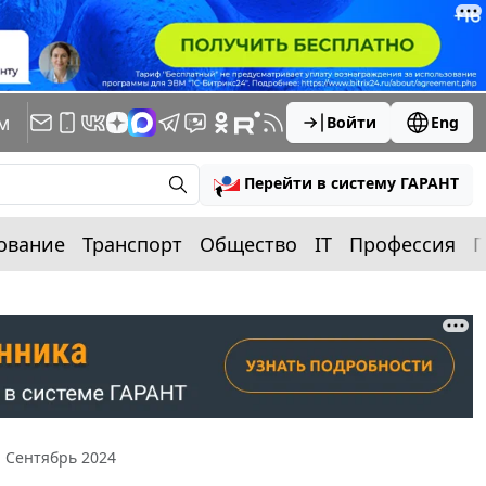
м
Войти
Eng
Перейти в систему ГАРАНТ
ование
Транспорт
Общество
IT
Профессия
П
. Сентябрь 2024