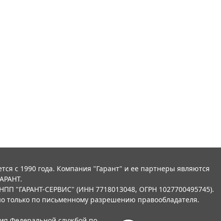
тся с 1990 года. Компания "Гарант" и ее партнеры являются
АРАНТ.
НПП "ГАРАНТ-СЕРВИС" (ИНН 7718013048, ОГРН 1027700495745).
о только по письменному разрешению правообладателя.
ния Федеральной службой по