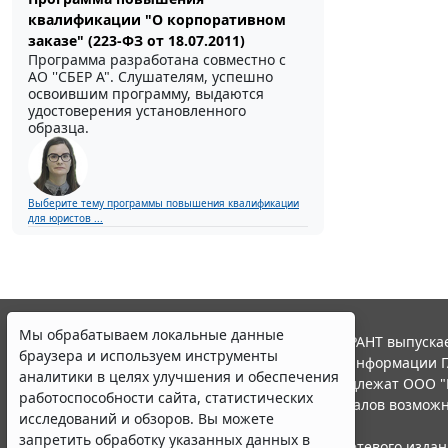
квалификации "О корпоративном
заказе" (223-ФЗ от 18.07.2011)
Программа разработана совместно с
АО ''СБЕР А". Слушателям, успешно
освоившим программу, выдаются
удостоверения установленного
образца.
Выберите тему программы повышения квалификации
для юристов ...
Мы обрабатываем локальные данные
© ООО "НПП "ГАРАНТ-СЕРВИС", 2026. Система ГАРАНТ выпускае
браузера и используем инструменты
участниками Российской ассоциации правовой информации Г
аналитики в целях улучшения и обеспечения
Все права на материалы сайта ГАРАНТ.РУ принадлежат ООО "
работоспособности сайта, статистических
Полное или частичное воспроизведение материалов возможн
исследований и обзоров. Вы можете
Правила использования портала.
запретить обработку указанных данных в
Портал ГАРАНТ.РУ зарегистрирован в качестве сетевого изда