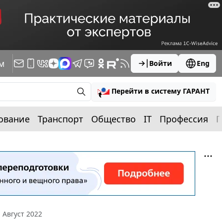
м
Войти
Eng
Перейти в систему ГАРАНТ
ование
Транспорт
Общество
IT
Профессия
П
 Август 2022