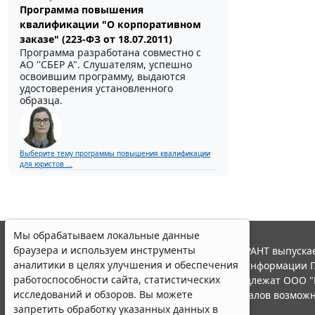
Программа повышения
квалификации "О корпоративном
заказе" (223-ФЗ от 18.07.2011)
Программа разработана совместно с
АО ''СБЕР А". Слушателям, успешно
освоившим программу, выдаются
удостоверения установленного
образца.
Выберите тему программы повышения квалификации
для юристов ...
Мы обрабатываем локальные данные
браузера и используем инструменты
© ООО "НПП "ГАРАНТ-СЕРВИС", 2026. Система ГАРАНТ выпускае
аналитики в целях улучшения и обеспечения
участниками Российской ассоциации правовой информации Г
работоспособности сайта, статистических
Все права на материалы сайта ГАРАНТ.РУ принадлежат ООО "
исследований и обзоров. Вы можете
Полное или частичное воспроизведение материалов возможн
запретить обработку указанных данных в
Правила использования портала.