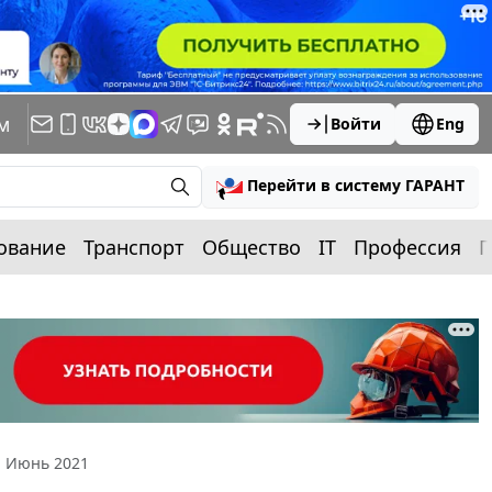
м
Войти
Eng
Перейти в систему ГАРАНТ
ование
Транспорт
Общество
IT
Профессия
П
. Июнь 2021