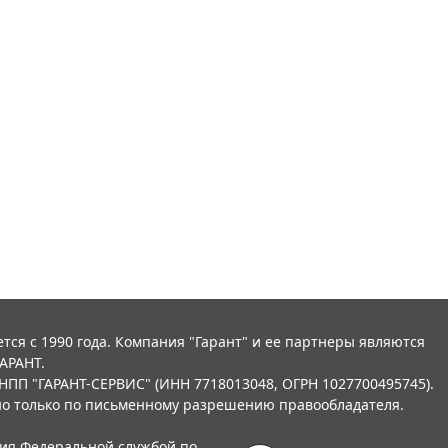
тся с 1990 года. Компания "Гарант" и ее партнеры являются
АРАНТ.
НПП "ГАРАНТ-СЕРВИС" (ИНН 7718013048, ОГРН 1027700495745).
о только по письменному разрешению правообладателя.
ния Федеральной службой по