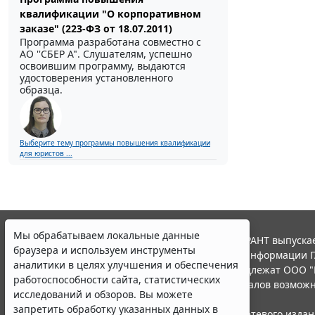
квалификации "О корпоративном
заказе" (223-ФЗ от 18.07.2011)
Программа разработана совместно с
АО ''СБЕР А". Слушателям, успешно
освоившим программу, выдаются
удостоверения установленного
образца.
Выберите тему программы повышения квалификации
для юристов ...
Мы обрабатываем локальные данные
© ООО "НПП "ГАРАНТ-СЕРВИС", 2026. Система ГАРАНТ выпускае
браузера и используем инструменты
участниками Российской ассоциации правовой информации Г
аналитики в целях улучшения и обеспечения
Все права на материалы сайта ГАРАНТ.РУ принадлежат ООО "
работоспособности сайта, статистических
Полное или частичное воспроизведение материалов возможн
исследований и обзоров. Вы можете
Правила использования портала.
запретить обработку указанных данных в
Портал ГАРАНТ.РУ зарегистрирован в качестве сетевого изда