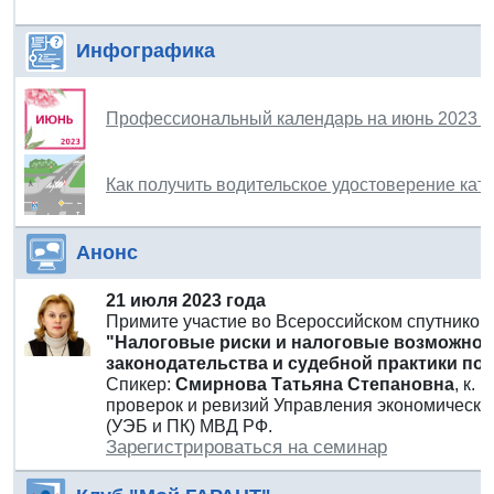
Инфографика
Профессиональный календарь на июнь 2023 г
Как получить водительское удостоверение кате
Анонс
21 июля 2023 года
Примите участие во Всероссийском спутнико
"Налоговые риски и налоговые возможности
законодательства и судебной практики по
Спикер:
Смирнова Татьяна Степановна
, к.
проверок и ревизий Управления экономическо
(УЭБ и ПК) МВД РФ.
Зарегистрироваться на семинар