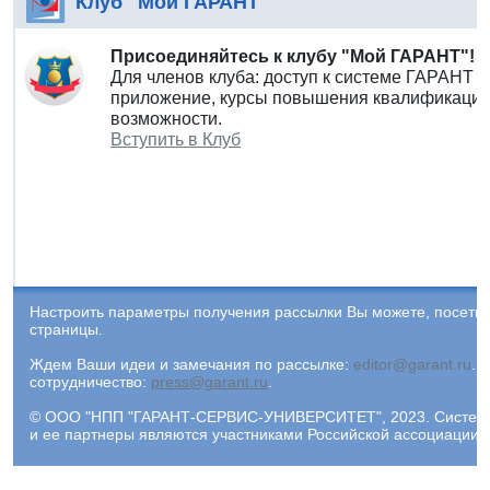
Клуб "Мой ГАРАНТ"
Присоединяйтесь к клубу "Мой ГАРАНТ"!
Для членов клуба: доступ к системе ГАРАНТ 
приложение, курсы повышения квалификации 
возможности.
Вступить в Клуб
Настроить параметры получения рассылки Вы можете, посети
страницы.
Ждем Ваши идеи и замечания по рассылке:
editor@garant.ru
.
Р
сотрудничество:
press@garant.ru
.
© ООО "НПП "ГАРАНТ-СЕРВИС-УНИВЕРСИТЕТ", 2023. Система Г
и ее партнеры являются участниками Российской ассоциации