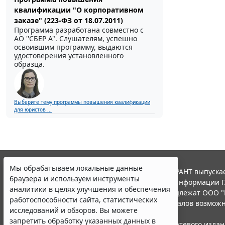
квалификации "О корпоративном
заказе" (223-ФЗ от 18.07.2011)
Программа разработана совместно с
АО ''СБЕР А". Слушателям, успешно
освоившим программу, выдаются
удостоверения установленного
образца.
Выберите тему программы повышения квалификации
для юристов ...
Мы обрабатываем локальные данные
© ООО "НПП "ГАРАНТ-СЕРВИС", 2026. Система ГАРАНТ выпускае
браузера и используем инструменты
участниками Российской ассоциации правовой информации Г
аналитики в целях улучшения и обеспечения
Все права на материалы сайта ГАРАНТ.РУ принадлежат ООО "
работоспособности сайта, статистических
Полное или частичное воспроизведение материалов возможн
исследований и обзоров. Вы можете
Правила использования портала.
запретить обработку указанных данных в
Портал ГАРАНТ.РУ зарегистрирован в качестве сетевого изда