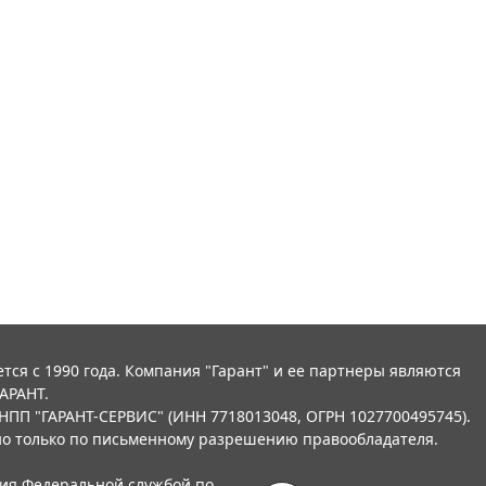
тся с 1990 года. Компания "Гарант" и ее партнеры являются
АРАНТ.
НПП "ГАРАНТ-СЕРВИС" (ИНН 7718013048, ОГРН 1027700495745).
о только по письменному разрешению правообладателя.
ния Федеральной службой по