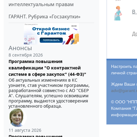
интеллектуальным правам
В
ГАРАНТ. Рубрика «Госзакупки»
Д
Анонсы
8 сентября 2026
Программа повышения
Настроить п
квалификации "О контрактной
личной стра
системе в сфере закупок" (44-ФЗ)"
Об актуальных изменениях в КС
Ждем Ваши и
узнаете, став участником программы,
разработанной совместно с АО ''СБЕР
adv@garant.
А". Слушателям, успешно освоившим
программу, выдаются удостоверения
© ООО "НПП 
установленного образца.
Компания "Г
информации
11 августа 2026
Программа повышения