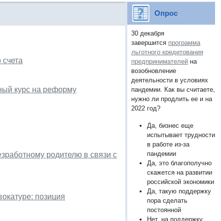
Опрос
30 декабря
завершится
программа
льготного кредитования
 счета
предпринимателей
на
возобновление
деятельности в условиях
ный курс на реформу
пандемии. Как вы считаете,
нужно ли продлить ее и на
2022 год?
Да, бизнес еще
испытывает трудности
в работе из-за
пандемии
езработному родителю в связи с
Да, это благополучно
скажется на развитии
российской экономики
Да, такую поддержку
окатуре: позиция
пора сделать
постоянной
Нет, на поддержку