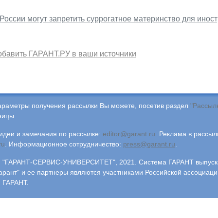
 России могут запретить суррогатное материнство для инос
обавить ГАРАНТ.РУ в ваши источники
араметры получения рассылки Вы можете, посетив раздел
"Рассыл
ницы.
деи и замечания по рассылке:
editor@garant.ru
.
Реклама в рассыл
ru
.
Информационное сотрудничество:
press@garant.ru
.
"ГАРАНТ-СЕРВИС-УНИВЕРСИТЕТ", 2021. Система ГАРАНТ выпускае
арант" и ее партнеры являются участниками Российской ассоциаци
 ГАРАНТ.