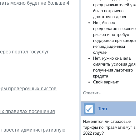
тать можно будет не больше 4
предпринимателей уже
было потрачено
достаточно денег
Нет, бизнес
предполагает несение
рисков и не требует
поддержки при каждом
непредвиденном
ерез портал госуслуг
случае
Нет, нужно сначала
смягчить условия для
получения льготного
кредита
Свой вариант
орм проверочных листов
Ответить
Тест
ных правилах посещения
Изменятся ли страховые
тарифы по "травматизму" в
т ввести административную
2022 году?