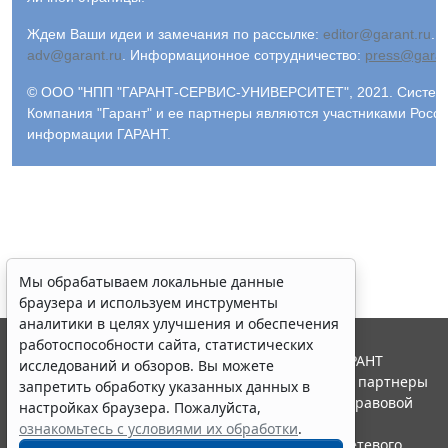
Ждем Ваши идеи и замечания по рассылке:
editor@garant.ru
.
Р
adv@garant.ru
.
Информационное сотрудничество:
press@garan
© ООО "НПП "ГАРАНТ-СЕРВИС-УНИВЕРСИТЕТ", 2021. Система 
Компания "Гарант" и ее партнеры являются участниками Росс
информации ГАРАНТ.
Мы обрабатываем локальные данные
браузера и используем инструменты
аналитики в целях улучшения и обеспечения
работоспособности сайта, статистических
© ООО "НПП "ГАРАНТ-СЕРВИС", 2026. Система ГАРАНТ
исследований и обзоров. Вы можете
выпускается с 1990 года. Компания "Гарант" и ее партнеры
запретить обработку указанных данных в
являются участниками Российской ассоциации правовой
настройках браузера. Пожалуйста,
информации ГАРАНТ.
ознакомьтесь с условиями их обработки
.
Портал ГАРАНТ.РУ зарегистрирован в качестве сетевого