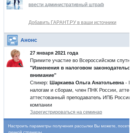
ввести административный штраф
Добавить ГАРАНТ.РУ в ваши источники
Анонс
2021 года
27 января
Примите участие во Всероссийском спутн
"Изменения в налоговом законодательств
внимание"
Спикер:
Шаркаева Ольга Анатольевна
- К
налогам и сборам, член ПНК России, атте
аттестованный преподаватель ИПБ России,
компании
Зарегистрироваться на семинар
Настроить параметры получения рассылки Вы можете, посети
личной страницы.