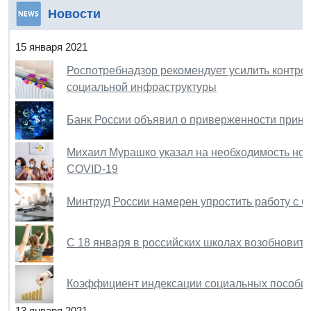
Новости
15 января 2021
Роспотребнадзор рекомендует усилить контрол
социальной инфраструктуры
Банк России объявил о приверженности принц
Михаил Мурашко указал на необходимость нос
COVID-19
Минтруд России намерен упростить работу с
С 18 января в российских школах возобновитс
Коэффициент индексации социальных пособий 
13 января 2021