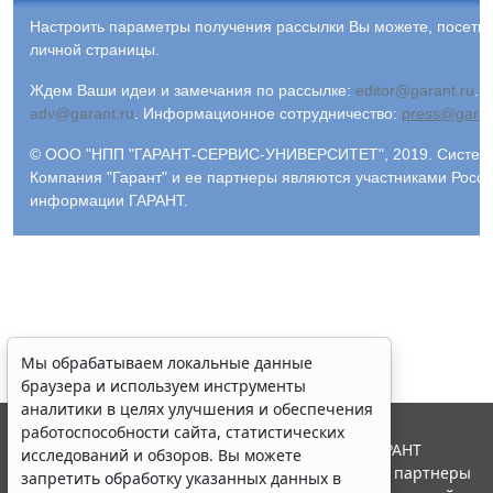
Настроить параметры получения рассылки Вы можете, посети
личной страницы.
Ждем Ваши идеи и замечания по рассылке:
editor@garant.ru
.
Р
adv@garant.ru
.
Информационное сотрудничество:
press@garan
© ООО "НПП "ГАРАНТ-СЕРВИС-УНИВЕРСИТЕТ", 2019. Система 
Компания "Гарант" и ее партнеры являются участниками Росс
информации ГАРАНТ.
Мы обрабатываем локальные данные
браузера и используем инструменты
аналитики в целях улучшения и обеспечения
работоспособности сайта, статистических
© ООО "НПП "ГАРАНТ-СЕРВИС", 2026. Система ГАРАНТ
исследований и обзоров. Вы можете
выпускается с 1990 года. Компания "Гарант" и ее партнеры
запретить обработку указанных данных в