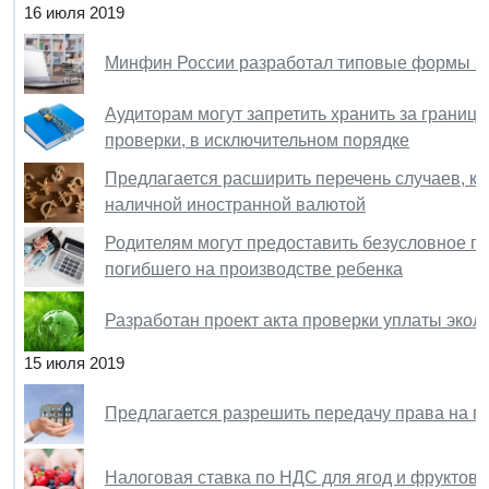
16 июля 2019
Минфин России разработал типовые формы зая
Аудиторам могут запретить хранить за границ
проверки, в исключительном порядке
Предлагается расширить перечень случаев, ко
наличной иностранной валютой
Родителям могут предоставить безусловное п
погибшего на производстве ребенка
Разработан проект акта проверки уплаты экол
15 июля 2019
Предлагается разрешить передачу права на п
Налоговая ставка по НДС для ягод и фруктов