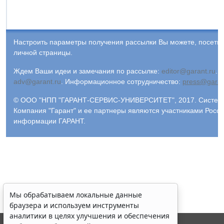
Настроить параметры получения рассылки Вы можете, посети
личной страницы.
Ждем Ваши идеи и замечания по рассылке:
editor@garant.ru
.
Р
adv@garant.ru
.
Информационное сотрудничество:
press@garan
© ООО "НПП "ГАРАНТ-СЕРВИС-УНИВЕРСИТЕТ", 2017. Система 
Компания "Гарант" и ее партнеры являются участниками Росс
информации ГАРАНТ.
Мы обрабатываем локальные данные
браузера и используем инструменты
аналитики в целях улучшения и обеспечения