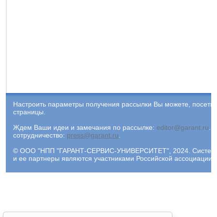
Настроить параметры получения рассылки Вы можете, посети
страницы.
Ждем Ваши идеи и замечания по рассылке:
editor@garant.ru
.
Р
сотрудничество:
press@garant.ru
.
© ООО "НПП "ГАРАНТ-СЕРВИС-УНИВЕРСИТЕТ", 2024. Система Г
и ее партнеры являются участниками Российской ассоциации