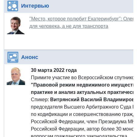
Интервью
"Место, которое полюбит Екатеринбург": Олег
для человека, а не для транспорта
Анонс
30 марта 2022 года
Примите участие во Всероссийском спутнико
"Правовой режим недвижимого имущества 
практике и анализ актуальных практическ
Спикер:
Витрянский Василий Владимиров
председателя Высшего Арбитражного Суда Ро
по кодификации и совершенствованию гражда
Российской Федерации, член Президиума МК
Российской Федерации, автор более 30 моног
вопросам гражданского законодательства.