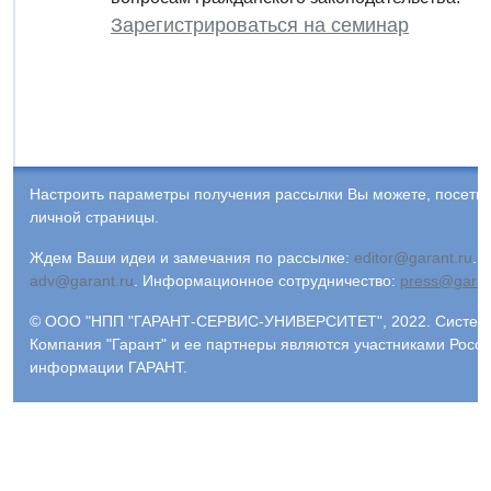
Зарегистрироваться на семинар
Настроить параметры получения рассылки Вы можете, посети
личной страницы.
Ждем Ваши идеи и замечания по рассылке:
editor@garant.ru
.
Р
adv@garant.ru
.
Информационное сотрудничество:
press@garan
© ООО "НПП "ГАРАНТ-СЕРВИС-УНИВЕРСИТЕТ", 2022. Система 
Компания "Гарант" и ее партнеры являются участниками Росс
информации ГАРАНТ.