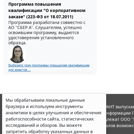
Программа повышения
квалификации "О корпоративном
заказе" (223-ФЗ от 18.07.2011)
Программа разработана совместно с
АО ''СБЕР А". Слушателям, успешно
освоившим программу, выдаются
удостоверения установленного
образца.
Выберите тему программы повышения квалификации
для юристов ...
Мы обрабатываем локальные данные
браузера и используем инструменты
© ООО "НПП "ГАРАНТ-СЕРВИС", 2026. Система ГАРАНТ выпускае
аналитики в целях улучшения и обеспечения
участниками Российской ассоциации правовой информации Г
работоспособности сайта, статистических
Все права на материалы сайта ГАРАНТ.РУ принадлежат ООО "
исследований и обзоров. Вы можете
Полное или частичное воспроизведение материалов возможн
запретить обработку указанных данных в
Правила использования портала.