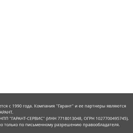
тся с 1990 года. Компания "Гарант" и ее партнеры являются
АРАНТ.
НПП "ГАРАНТ-СЕРВИС" (ИНН 7718013048, ОГРН 1027700495745).
о только по письменному разрешению правообладателя.