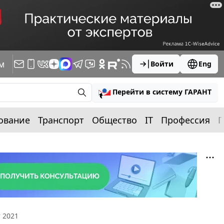
м
Войти
Eng
Перейти в систему ГАРАНТ
ование
Транспорт
Общество
IT
Профессия
П
 2021