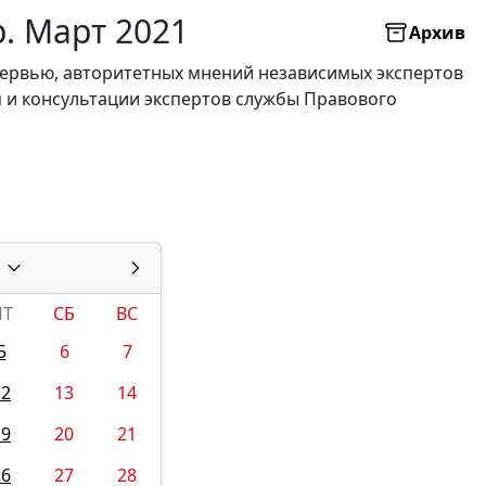
р. Март 2021
Архив
нтервью, авторитетных мнений независимых экспертов
я и консультации экспертов службы Правового
ПТ
СБ
ВС
5
6
7
12
13
14
19
20
21
26
27
28