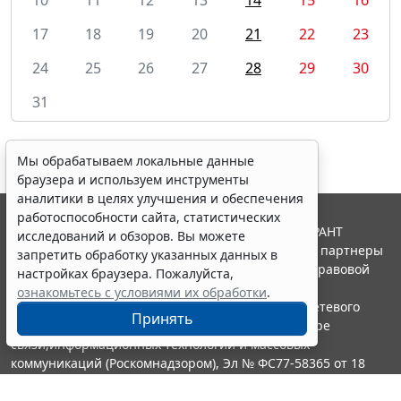
17
18
19
20
21
22
23
24
25
26
27
28
29
30
31
Мы обрабатываем локальные данные
браузера и используем инструменты
аналитики в целях улучшения и обеспечения
работоспособности сайта, статистических
© ООО "НПП "ГАРАНТ-СЕРВИС", 2026. Система ГАРАНТ
исследований и обзоров. Вы можете
выпускается с 1990 года. Компания "Гарант" и ее партнеры
запретить обработку указанных данных в
являются участниками Российской ассоциации правовой
настройках браузера. Пожалуйста,
информации ГАРАНТ.
ознакомьтесь с условиями их обработки
.
Портал ГАРАНТ.РУ зарегистрирован в качестве сетевого
Принять
издания Федеральной службой по надзору в сфере
связи,информационных технологий и массовых
коммуникаций (Роскомнадзором), Эл № ФС77-58365 от 18
июня 2014 года.