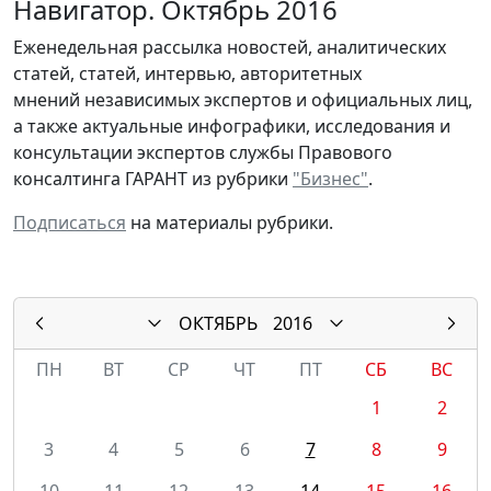
Навигатор. Октябрь 2016
Еженедельная рассылка новостей, аналитических
статей, статей, интервью, авторитетных
мнений независимых экспертов и официальных лиц,
а также актуальные инфографики, исследования и
консультации экспертов службы Правового
консалтинга ГАРАНТ из рубрики
"Бизнес"
.
Подписаться
на материалы рубрики.
ОКТЯБРЬ
2016
ПН
ВТ
СР
ЧТ
ПТ
СБ
ВС
1
2
3
4
5
6
7
8
9
10
11
12
13
14
15
16