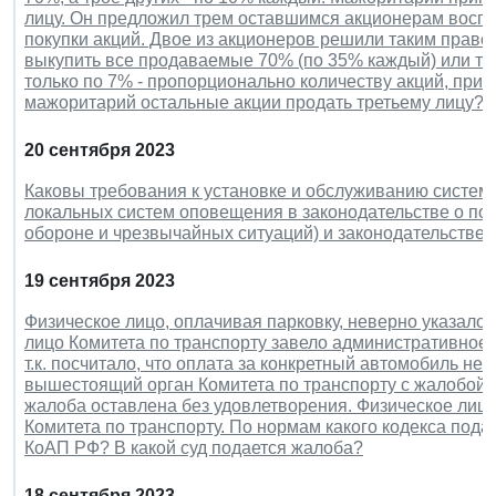
лицу. Он предложил трем оставшимся акционерам вос
покупки акций. Двое из акционеров решили таким право
выкупить все продаваемые 70% (по 35% каждый) или то
только по 7% - пропорционально количеству акций, при
мажоритарий остальные акции продать третьему лицу?
20 сентября 2023
Каковы требования к установке и обслуживанию систем
локальных систем оповещения в законодательстве о пож
обороне и чрезвычайных ситуаций) и законодательстве 
19 сентября 2023
Физическое лицо, оплачивая парковку, неверно указало 
лицо Комитета по транспорту завело административное 
т.к. посчитало, что оплата за конкретный автомобиль не
вышестоящий орган Комитета по транспорту с жалобой 
жалоба оставлена без удовлетворения. Физическое ли
Комитета по транспорту. По нормам какого кодекса под
КоАП РФ? В какой суд подается жалоба?
18 сентября 2023