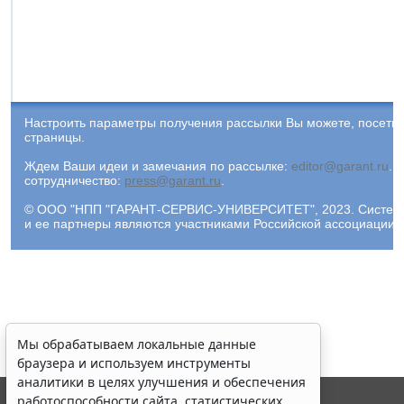
Настроить параметры получения рассылки Вы можете, посети
страницы.
Ждем Ваши идеи и замечания по рассылке:
editor@garant.ru
.
Р
сотрудничество:
press@garant.ru
.
© ООО "НПП "ГАРАНТ-СЕРВИС-УНИВЕРСИТЕТ", 2023. Система Г
и ее партнеры являются участниками Российской ассоциации
Мы обрабатываем локальные данные
браузера и используем инструменты
аналитики в целях улучшения и обеспечения
работоспособности сайта, статистических