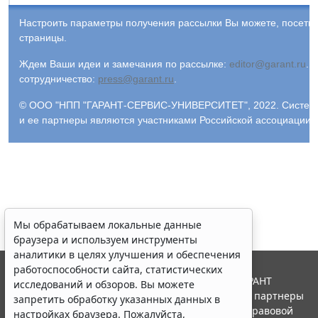
Настроить параметры получения рассылки Вы можете, посети
страницы.
Ждем Ваши идеи и замечания по рассылке:
editor@garant.ru
.
Р
сотрудничество:
press@garant.ru
.
© ООО "НПП "ГАРАНТ-СЕРВИС-УНИВЕРСИТЕТ", 2022. Система Г
и ее партнеры являются участниками Российской ассоциации
Мы обрабатываем локальные данные
браузера и используем инструменты
аналитики в целях улучшения и обеспечения
работоспособности сайта, статистических
© ООО "НПП "ГАРАНТ-СЕРВИС", 2026. Система ГАРАНТ
исследований и обзоров. Вы можете
выпускается с 1990 года. Компания "Гарант" и ее партнеры
запретить обработку указанных данных в
являются участниками Российской ассоциации правовой
настройках браузера. Пожалуйста,