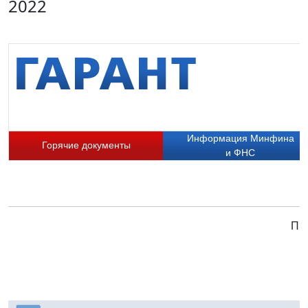
2022
Информация Минфина
Горячие документы
и ФНС
При