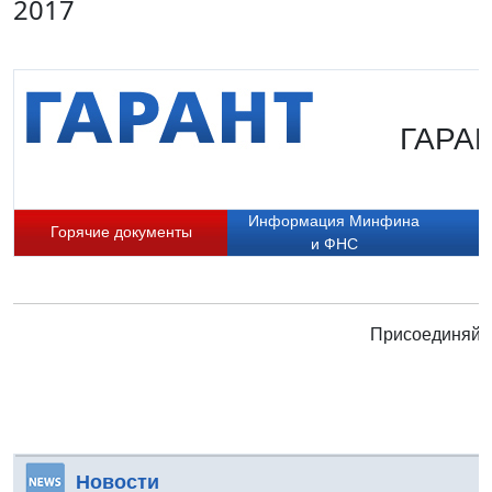
2017
ГАРАН
Информация Минфина
Горячие документы
и ФНС
Присоединяйте
Новости