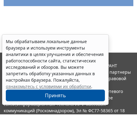
Мы обрабатываем локальные данные
браузера и используем инструменты
аналитики в целях улучшения и обеспечения
работоспособности сайта, статистических
© ООО "НПП "ГАРАНТ-СЕРВИС", 2026. Система ГАРАНТ
исследований и обзоров. Вы можете
выпускается с 1990 года. Компания "Гарант" и ее партнеры
запретить обработку указанных данных в
являются участниками Российской ассоциации правовой
настройках браузера. Пожалуйста,
информации ГАРАНТ.
ознакомьтесь с условиями их обработки
.
Портал ГАРАНТ.РУ зарегистрирован в качестве сетевого
Принять
издания Федеральной службой по надзору в сфере
связи,информационных технологий и массовых
коммуникаций (Роскомнадзором), Эл № ФС77-58365 от 18
июня 2014 года.
16+