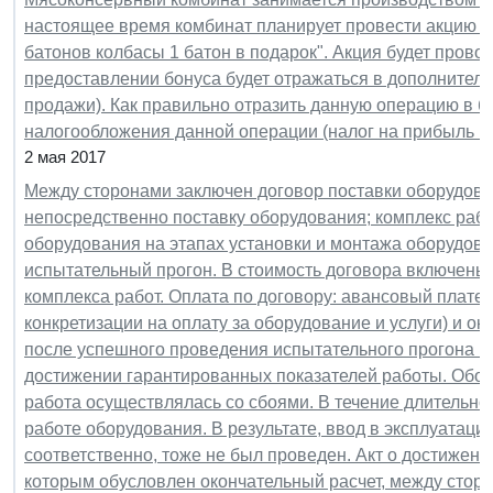
настоящее время комбинат планирует провести акцию н
батонов колбасы 1 батон в подарок". Акция будет прово
предоставлении бонуса будет отражаться в дополнитель
продажи). Как правильно отразить данную операцию в б
налогообложения данной операции (налог на прибыль и
2 мая 2017
Между сторонами заключен договор поставки оборудован
непосредственно поставку оборудования; комплекс раб
оборудования на этапах установки и монтажа оборудова
испытательный прогон. В стоимость договора включены
комплекса работ. Оплата по договору: авансовый платеж
конкретизации на оплату за оборудование и услуги) и о
после успешного проведения испытательного прогона н
достижении гарантированных показателей работы. Обор
работа осуществлялась со сбоями. В течение длительно
работе оборудования. В результате, ввод в эксплуатац
соответственно, тоже не был проведен. Акт о достижен
которым обусловлен окончательный расчет, между сторо