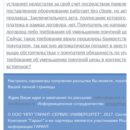
устраняет недостатки за свой счет посредством привлеч
поставленное оборудование работает без сбоев, но акт 
продавца. Заключительного акта, подписание которого 
платежа в рамках договора, нет. Покупатель не направл
договора либо требования об уменьшении покупной цены
Сейчас такое требование ввиду процедуры банкротства
покупателя, так как оно автоматически попадет в реест
выше обстоятельствах у покупателя обязанность по упл
требование об уменьшении покупной цены в контексте с
встречное?
Настроить параметры получения рассылки Вы можете, посети
Вашей личной страницы.
Ждем Ваши идеи и замечания по рассылке:
editor@garant.ru
.
Р
adv@garant.ru
.
Информационное сотрудничество:
press@garan
© ООО "НПП "ГАРАНТ-СЕРВИС-УНИВЕРСИТЕТ", 2017. Система 
Компания "Гарант" и ее партнеры являются участниками Росс
информации ГАРАНТ.