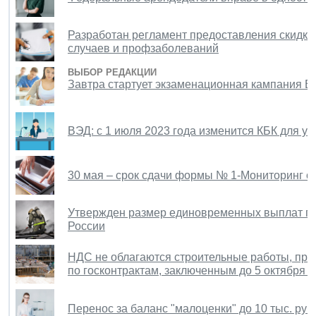
Разработан регламент предоставления скидки
случаев и профзаболеваний
ВЫБОР РЕДАКЦИИ
Завтра стартует экзаменационная кампания Е
ВЭД: с 1 июля 2023 года изменится КБК для 
30 мая – срок сдачи формы № 1-Мониторинг о 
Утвержден размер единовременных выплат п
России
НДС не облагаются строительные работы, про
по госконтрактам, заключенным до 5 октября 2
Перенос за баланс "малоценки" до 10 тыс. руб.