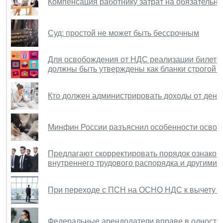
Компенсация работнику затрат на обязательны
Суд: простой не может быть бессрочным
Для освобождения от НДС реализации билето
должны быть утверждены как бланки строгой о
Кто должен администрировать доходы от ден
Минфин России разъяснил особенности освоб
Предлагают скорректировать порядок ознаком
внутреннего трудового распорядка и другими
При переходе с ПСН на ОСНО НДС к вычету н
Федеральные арендодатели вправе в односто