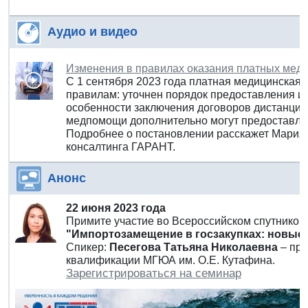
Аудио и видео
Изменения в правилах оказания платных меди
С 1 сентября 2023 года платная медицинская
правилам: уточнен порядок предоставления 
особенности заключения договоров дистанцио
медпомощи дополнительно могут предоставлят
Подробнее о постановлении расскажет Мария 
консалтинга ГАРАНТ.
Анонс
22 июня 2023 года
Примите участие во Всероссийском спутнико
"Импортозамещение в госзакупках: новые
Спикер:
Песегова Татьяна Николаевна
– пре
квалификации МГЮА им. О.Е. Кутафина.
Зарегистрироваться на семинар