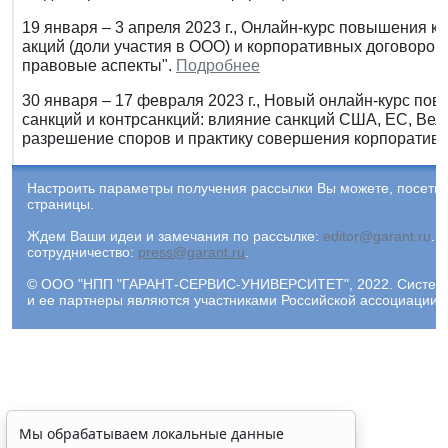
19 января – 3 апреля 2023 г., Онлайн-курс повышения 
акций (доли участия в ООО) и корпоративных договоров 
правовые аспекты".
Подробнее
30 января – 17 февраля 2023 г., Новый онлайн-курс п
санкций и контрсанкций: влияние санкций США, ЕС, Ве
разрешение споров и практику совершения корпоратив
Настроить параметры получения рассылки Вы можете, посети
страницы.
Ждем Ваши идеи и замечания по рассылке:
editor@garant.ru
.
Р
сотрудничество:
press@garant.ru
.
© ООО "НПП "ГАРАНТ-СЕРВИС-УНИВЕРСИТЕТ", 2022. Система Г
и ее партнеры являются участниками Российской ассоциации
Мы обрабатываем локальные данные