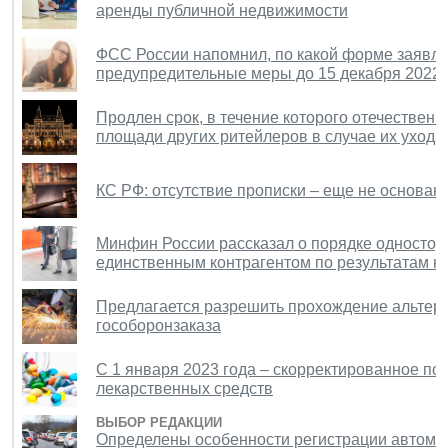
аренды публичной недвижимости
ФСС России напомнил, по какой форме заявля
предупредительные меры до 15 декабря 2022 
Продлен срок, в течение которого отечествен
площади других ритейлеров в случае их ухода
КС РФ: отсутствие прописки – еще не основани
Минфин России рассказал о порядке односторон
единственным контрагентом по результатам н
Предлагается разрешить прохождение альтерн
гособоронзаказа
С 1 января 2023 года – скорректированное п
лекарственных средств
ВЫБОР РЕДАКЦИИ
Определены особенности регистрации автомоб