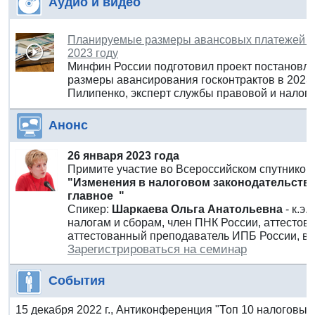
Аудио и видео
Планируемые размеры авансовых платежей пр
2023 году
Минфин России подготовил проект постановл
размеры авансирования госконтрактов в 2023 
Пилипенко, эксперт службы правовой и налого
Анонс
26 января 2023 года
Примите участие во Всероссийском спутнико
"Изменения в налоговом законодательстве
главное "
Спикер:
Шаркаева Ольга Анатольевна
- к.э.
налогам и сборам, член ПНК России, аттесто
аттестованный преподаватель ИПБ России, в
Зарегистрироваться на семинар
События
15 декабря 2022 г., Антиконференция "Топ 10 налоговы