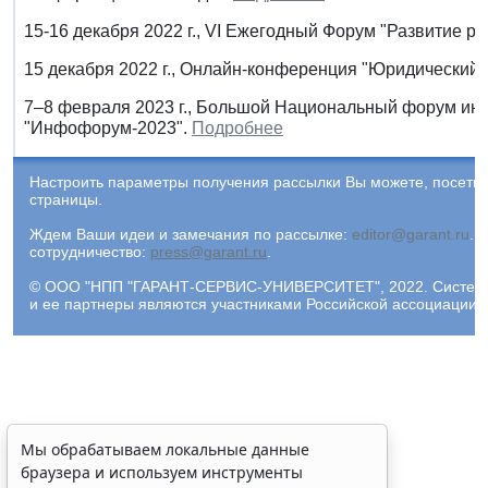
15-16 декабря 2022 г., VI Ежегодный Форум "Развитие р
15 декабря 2022 г., Онлайн-конференция "Юридический б
7–8 февраля 2023 г., Большой Национальный форум ин
"Инфофорум-2023".
Подробнее
Настроить параметры получения рассылки Вы можете, посети
страницы.
Ждем Ваши идеи и замечания по рассылке:
editor@garant.ru
.
Р
сотрудничество:
press@garant.ru
.
© ООО "НПП "ГАРАНТ-СЕРВИС-УНИВЕРСИТЕТ", 2022. Система Г
и ее партнеры являются участниками Российской ассоциации
Мы обрабатываем локальные данные
браузера и используем инструменты