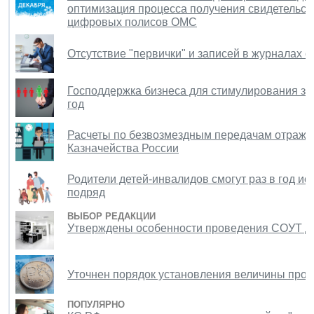
оптимизация процесса получения свидетельств
цифровых полисов ОМС
Отсутствие "первички" и записей в журналах 
Господдержка бизнеса для стимулирования за
год
Расчеты по безвозмездным передачам отража
Казначейства России
Родители детей-инвалидов смогут раз в год и
подряд
ВЫБОР РЕДАКЦИИ
Утверждены особенности проведения СОУТ д
Уточнен порядок установления величины прож
ПОПУЛЯРНО