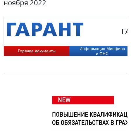
ноября 2022
ГА
Информация Минфина
Горячие документы
и ФНС
П