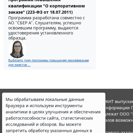
квалификации "О корпоративном
заказе" (223-ФЗ от 18.07.2011)
Программа разработана совместно с
АО ''СБЕР А". Слушателям, успешно
освоившим программу, выдаются
удостоверения установленного
образца.
Выберите тему программы повышения квалификации
для юристов ...
Мы обрабатываем локальные данные
© ООО "НПП "ГАРАНТ-СЕРВИС", 2026. Система ГАРАНТ выпускае
браузера и используем инструменты
участниками Российской ассоциации правовой информации Г
аналитики в целях улучшения и обеспечения
Все права на материалы сайта ГАРАНТ.РУ принадлежат ООО "
работоспособности сайта, статистических
Полное или частичное воспроизведение материалов возможн
исследований и обзоров. Вы можете
Правила использования портала.
запретить обработку указанных данных в
Портал ГАРАНТ.РУ зарегистрирован в качестве сетевого изда