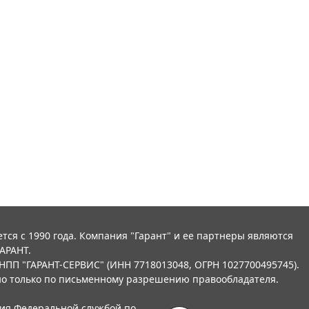
тся с 1990 года. Компания "Гарант" и ее партнеры являются
АРАНТ.
НПП "ГАРАНТ-СЕРВИС" (ИНН 7718013048, ОГРН 1027700495745).
о только по письменному разрешению правообладателя.
ния Федеральной службой по