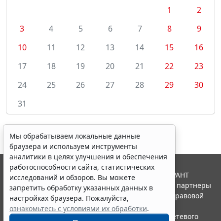
1
2
3
4
5
6
7
8
9
10
11
12
13
14
15
16
17
18
19
20
21
22
23
24
25
26
27
28
29
30
31
Мы обрабатываем локальные данные
браузера и используем инструменты
аналитики в целях улучшения и обеспечения
работоспособности сайта, статистических
© ООО "НПП "ГАРАНТ-СЕРВИС", 2026. Система ГАРАНТ
исследований и обзоров. Вы можете
выпускается с 1990 года. Компания "Гарант" и ее партнеры
запретить обработку указанных данных в
являются участниками Российской ассоциации правовой
настройках браузера. Пожалуйста,
информации ГАРАНТ.
ознакомьтесь с условиями их обработки
.
Портал ГАРАНТ.РУ зарегистрирован в качестве сетевого