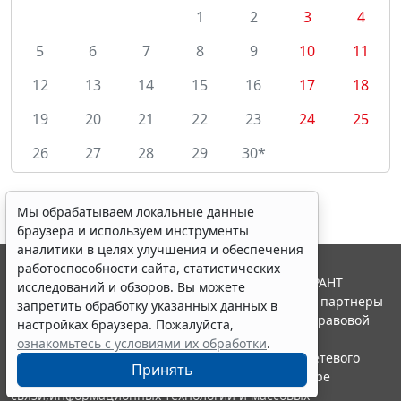
1
2
3
4
5
6
7
8
9
10
11
12
13
14
15
16
17
18
19
20
21
22
23
24
25
26
27
28
29
30*
Мы обрабатываем локальные данные
браузера и используем инструменты
аналитики в целях улучшения и обеспечения
работоспособности сайта, статистических
© ООО "НПП "ГАРАНТ-СЕРВИС", 2026. Система ГАРАНТ
исследований и обзоров. Вы можете
выпускается с 1990 года. Компания "Гарант" и ее партнеры
запретить обработку указанных данных в
являются участниками Российской ассоциации правовой
настройках браузера. Пожалуйста,
информации ГАРАНТ.
ознакомьтесь с условиями их обработки
.
Портал ГАРАНТ.РУ зарегистрирован в качестве сетевого
Принять
издания Федеральной службой по надзору в сфере
связи,информационных технологий и массовых